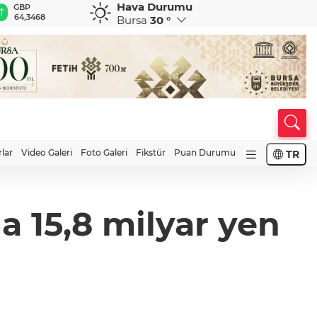
Hava Durumu
GBP
CHF
CAD
RUB
A
64,3468
59,0083
34,1883
0,5822
1
Bursa
30 °
rlar
Video Galeri
Foto Galeri
Fikstür
Puan Durumu
TR
a 15,8 milyar yen