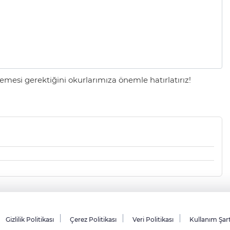
mesi gerektiğini okurlarımıza önemle hatırlatırız!
Gizlilik Politikası
Çerez Politikası
Veri Politikası
Kullanım Şar