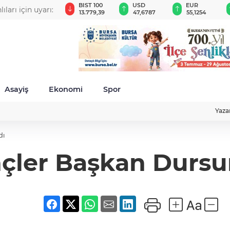
GAU/TRY
BIST 100
USD
EUR
n uyarı:
6.660,55
13.779,39
47,6787
55,1254
lunmalı
Asayiş
Ekonomi
Spor
Yaza
dı
çler Başkan Dursun