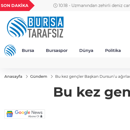
GEL
TND
BGN
VND
SON DAKİKA
10:18 - Uzmanından zehirli deniz canlıları içi
49
18,2677
16,3788
27,9743
0,0018
Kayalık bölgelerde denize girerken dikkatli o
Bursa
Bursaspor
Dünya
Politika
Anasayfa
Gündem
Bu kez gençler Başkan Dursun’u ağırla
Bu kez gen