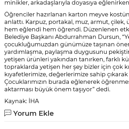
minikler, arkadaşlarıyla doyasıya eğlenirken f
Öğrenciler hazırlanan karton meyve kostüml
anlattı. Karpuz, portakal, muz, armut, çile
hem eğlendi hem öğrendi. Düzenlenen etkin
Belediye Başkanı Abdurrahman Dursun, “Yerli
çocukluğumuzdan günümüze taşınan önemli b
yardımlaşma, paylaşma duygusunu pekiştiri
yetişen ürünleri yakından tanırken, farklı k
topraklarda yetişen her şey bizler için çok k
kıyafetlerimize, değerlerimize sahip çıkara
Çocuklarımızın burada eğlenerek öğrenmesi,
aktarması büyük önem taşıyor” dedi.
Kaynak: İHA
Yorum Ekle