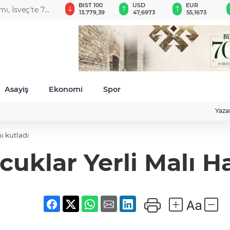
GAU/TRY
BIST 100
USD
EUR
ı, İsveç'te 7
6.676,80
13.779,39
47,6973
55,1673
Asayiş
Ekonomi
Spor
Yaza
nı kutladı
cuklar Yerli Malı Ha