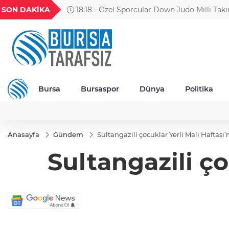
GEL
TND
BGN
VND
SON DAKİKA
18:18 - Özel Sporcular Down Judo Milli Takım
54
18,2404
16,2406
27,9743
0,0018
madalya kazandı
Bursa
Bursaspor
Dünya
Politika
Anasayfa
Gündem
Sultangazili çocuklar Yerli Malı Haftası’
Sultangazili ço