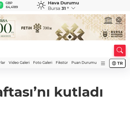
Hava Durumu
GBP
CHF
CAD
RUB
A
64,4189
59,0387
34,2187
0,5822
1
Bursa
31 °
rlar
Video Galeri
Foto Galeri
Fikstür
Puan Durumu
TR
ftası’nı kutladı