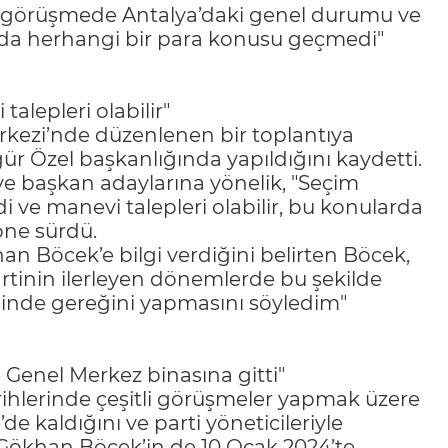
, görüşmede Antalya’daki genel durumu ve
urada herhangi bir para konusu geçmedi"
alepleri olabilir"
kezi’nde düzenlenen bir toplantıya
gür Özel başkanlığında yapıldığını kaydetti.
ye başkan adaylarına yönelik, "Seçim
 ve manevi talepleri olabilir, bu konularda
öne sürdü.
n Böcek’e bilgi verdiğini belirten Böcek,
tinin ilerleyen dönemlerde bu şekilde
diğinde gereğini yapmasını söyledim"
Genel Merkez binasına gitti"
rihlerinde çeşitli görüşmeler yapmak üzere
de kaldığını ve parti yöneticileriyle
 Gökhan Böcek’in de 10 Ocak 2024’te