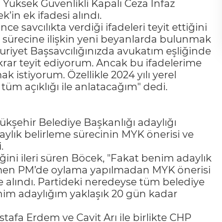
Yüksek Güvenlikli Kapalı Ceza İnfaz
in ek ifadesi alındı.
e savcılıkta verdiği ifadeleri teyit ettiğini
ık sürecine ilişkin yeni beyanlarda bulunmak
uriyet Başsavcılığınızda avukatım eşliğinde
ekrar teyit ediyorum. Ancak bu ifadelerime
k istiyorum. Özellikle 2024 yılı yerel
 tüm açıklığı ile anlatacağım" dedi.
ükşehir Belediye Başkanlığı adaylığı
ylık belirleme sürecinin MYK önerisi ve
.
diğini ileri süren Böcek, "Fakat benim adaylık
en PM’de oylama yapılmadan MYK önerisi
e alındı. Partideki neredeyse tüm belediye
im adaylığım yaklaşık 20 gün kadar
stafa Erdem ve Cavit Arı ile birlikte CHP