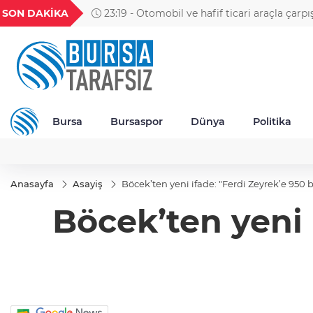
GEL
TND
BGN
VND
SON DAKİKA
23:19 - Otomobil ve hafif ticari araçla çarpı
22
18,2377
16,2326
27,9743
0,0018
motosikletin sürücüsü öldü; kaza anı kamera
Bursa
Bursaspor
Dünya
Politika
Anasayfa
Asayiş
Böcek’ten yeni ifade: "Ferdi Zeyrek’e 950 
Böcek’ten yeni 