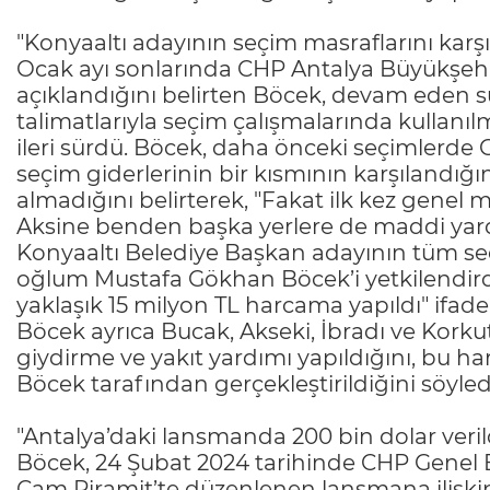
"Konyaaltı adayının seçim masraflarını karş
Ocak ayı sonlarında CHP Antalya Büyükşehir
açıklandığını belirten Böcek, devam eden s
talimatlarıyla seçim çalışmalarında kullanıl
ileri sürdü. Böcek, daha önceki seçimlerde
seçim giderlerinin bir kısmının karşılandığı
almadığını belirterek, "Fakat ilk kez genel
Aksine benden başka yerlere de maddi ya
Konyaaltı Belediye Başkan adayının tüm se
oğlum Mustafa Gökhan Böcek’i yetkilendi
yaklaşık 15 milyon TL harcama yapıldı" ifadel
Böcek ayrıca Bucak, Akseki, İbradı ve Korkutel
giydirme ve yakıt yardımı yapıldığını, bu h
Böcek tarafından gerçekleştirildiğini söyled
"Antalya’daki lansmanda 200 bin dolar veril
Böcek, 24 Şubat 2024 tarihinde CHP Genel B
Cam Piramit’te düzenlenen lansmana ilişk