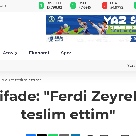
GAU/TRY
BIST 100
USD
EUR
şan
6.542,28
13.798,82
47,6915
54,9772
da
Asayiş
Ekonomi
Spor
Yaza
bin euro teslim ettim"
ifade: "Ferdi Zeyre
teslim ettim"