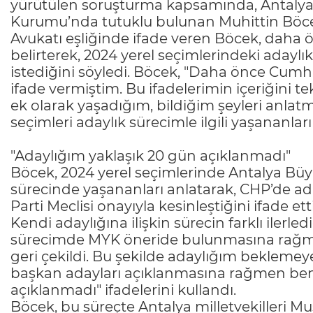
yürütülen soruşturma kapsamında, Antalya 
Kurumu’nda tutuklu bulunan Muhittin Böcek’
Avukatı eşliğinde ifade veren Böcek, daha önc
belirterek, 2024 yerel seçimlerindeki adayl
istediğini söyledi. Böcek, "Daha önce Cumh
ifade vermiştim. Bu ifadelerimin içeriğini t
ek olarak yaşadığım, bildiğim şeyleri anlatma
seçimleri adaylık sürecimle ilgili yaşananları
"Adaylığım yaklaşık 20 gün açıklanmadı"
Böcek, 2024 yerel seçimlerinde Antalya Büy
sürecinde yaşananları anlatarak, CHP’de ada
Parti Meclisi onayıyla kesinleştiğini ifade etti
Kendi adaylığına ilişkin sürecin farklı ilerle
sürecimde MYK öneride bulunmasına rağm
geri çekildi. Bu şekilde adaylığım beklemey
başkan adayları açıklanmasına rağmen ben
açıklanmadı" ifadelerini kullandı.
Böcek, bu süreçte Antalya milletvekilleri Mu