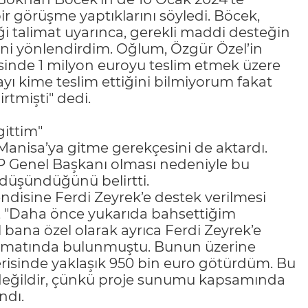
ir görüşme yaptıklarını söyledi. Böcek,
ği talimat uyarınca, gerekli maddi desteğin
ni yönlendirdim. Oğlum, Özgür Özel’in
esinde 1 milyon euroyu teslim etmek üzere
ayı kime teslim ettiğini bilmiyorum fakat
tmişti" dedi.
gittim"
anisa’ya gitme gerekçesini de aktardı.
HP Genel Başkanı olması nedeniyle bu
i düşündüğünü belirtti.
ndisine Ferdi Zeyrek’e destek verilmesi
k, "Daha önce yukarıda bahsettiğim
bana özel olarak ayrıca Ferdi Zeyrek’e
alimatında bulunmuştu. Bunun üzerine
erisinde yaklaşık 950 bin euro götürdüm. Bu
değildir, çünkü proje sunumu kapsamında
ndı.