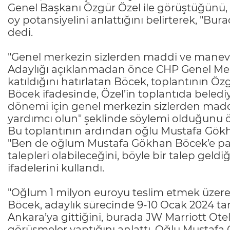
Genel Başkanı Özgür Özel ile görüştüğünü
oy potansiyelini anlattığını belirterek, "B
dedi.
"Genel merkezin sizlerden maddi ve manevi t
Adaylığı açıklanmadan önce CHP Genel Mer
katıldığını hatırlatan Böcek, toplantının Öz
Böcek ifadesinde, Özel’in toplantıda beledi
dönemi için genel merkezin sizlerden maddi
yardımcı olun" şeklinde söylemi olduğunu 
Bu toplantının ardından oğlu Mustafa Gökha
"Ben de oğlum Mustafa Gökhan Böcek’e par
talepleri olabileceğini, böyle bir talep gel
ifadelerini kullandı.
"Oğlum 1 milyon euroyu teslim etmek üzere 
Böcek, adaylık sürecinde 9-10 Ocak 2024 ta
Ankara’ya gittiğini, burada JW Marriott Otel’
görüşmeler yaptığını anlattı. Oğlu Mustafa