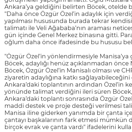
Ankara’ya geldiğini belirten Böcek, otelde b
"Daha önce Özgür Özel’in adaylık için verdi
yapılması hususunda burada tekrar kendisi
talimatı ile Veli Ağababa’nın araması netic
gün içinde Genel Merkez binasına gitti. Par
oğlum daha önce ifadesinde bu hususu belir
"Özgür Özel’in yönlendirmesiyle Manisa’ya 
Böcek, adaylığı henüz açıklanmadan önce M
Böcek, Özgür Özel’in Manisalı olması ve C
ziyaretin adaylığına katkı sağlayabileceğin
Ankara’daki toplantının ardından Özel’in ke
yönünde talimat verdiğini ileri süren Böce
Ankara’daki toplantı sonrasında Özgür Özel 
maddi destek ve proje desteği verilmesi t
Manisa iline giderken yanımda bir çanta iç
çantayı başkalarının fark etmesi mümkün 
birçok evrak ve çanta vardı" ifadelerini kulla