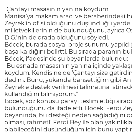
"Çantayı masasının yanına koydum"
Manisa’ya makam aracı ve beraberindeki hey
Zeyrek’in ofisi olduğunu düşündüğü yerde 
milletvekillerinin de bulunduğunu, ayrıca Ö
D.G.’nin de orada olduğunu söyledi.
Böcek, burada sosyal proje sunumu yapıldığı
başa kaldığını belirtti. Bu sırada paranın b
Böcek, ifadesinde şu beyanlarda bulundu:
"Bu esnada masasının yanına içinde yaklaş
koydum. Kendisine de ’Çantayı size getirdim
dedim. Bunu, yukarıda bahsettiğim gibi Ank
Zeyrek’e destek verilmesi talimatına istinad
kullandığını bilmiyorum."
Böcek, söz konusu parayı teslim ettiği sıra
bulunduğunu da ifade etti. Böcek, Ferdi Ze
beyanında, bu desteği neden sağladığını da
olması, rahmetli Ferdi Bey ile olan yakınlık
olabileceğini düşündüğüm için bunu yaptı