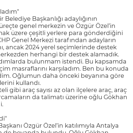
ıladım"
 Belediye Başkanlığı adaylığının
üreçte genel merkezin ve Özgür Özel’in
mak üzere çeşitli yerlere para gönderdiğini
 CHP Genel Merkezi tarafından adayların
nı, ancak 2024 yerel seçimlerinde destek
 merkezden herhangi bir destek alamadık.
rdımlarda bulunmam istendi. Bu kapsamda
çim masraflarını karşıladım. Ben bu konuda
rdim. Oğlumun daha önceki beyanına göre
erini kullandı.
i gibi araç sayısı az olan ilçelere araç, araç
arcamaların da talimatı üzerine oğlu Gökhan
i.
di"
aşkanı Özgür Özel’in katılımıyla Antalya
in de beyanda bulundu. Oğlu Gökhan