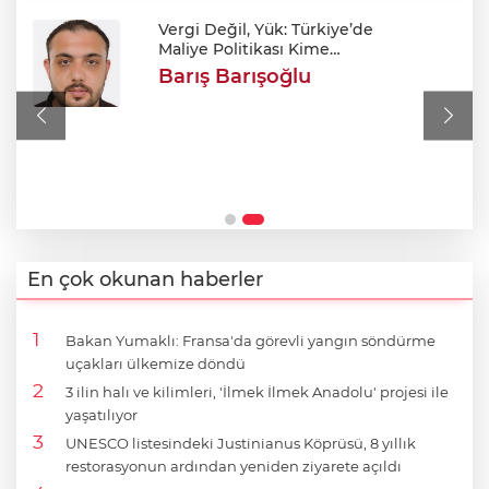
Yenişehir’de "Ortaklık"
Tezgahı
Mehmet Yasin Soran
Terörsüz Türkiye Masalı ve
Türk Milletinin Hafızası
Fırat Kürşad Akten
En çok okunan haberler
Bakan Yumaklı: Fransa'da görevli yangın söndürme
uçakları ülkemize döndü
3 ilin halı ve kilimleri, 'İlmek İlmek Anadolu' projesi ile
yaşatılıyor
UNESCO listesindeki Justinianus Köprüsü, 8 yıllık
restorasyonun ardından yeniden ziyarete açıldı