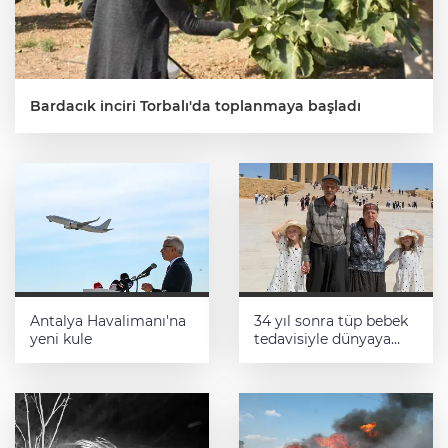
Bardacık inciri Torbalı'da toplanmaya başladı
Antalya Havalimanı'na
34 yıl sonra tüp bebek
yeni kule
tedavisiyle dünyaya
gelen ikiz kızlarıyla
Anıtkabir’i ziyaret
ettiler