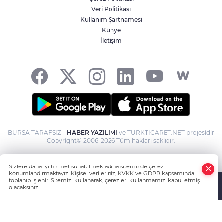
Veri Politikası
Kullanım Şartnamesi
Künye
İletişim
BURSA TARAFSIZ -
HABER YAZILIMI
ve TURKTICARET.NET projesidir
Copyright© 2006-2026 Tüm hakları saklıdır.
Sizlere daha iyi hizmet sunabilmek adına sitemizde çerez
konumlandırmaktayız. Kişisel verileriniz, KVKK ve GDPR kapsamında
toplanıp işlenir. Sitemizi kullanarak, çerezleri kullanmamızı kabul etmiş
olacaksınız.
Anasayfa
Haber Ara
Yazarlar
İhbar Hattı