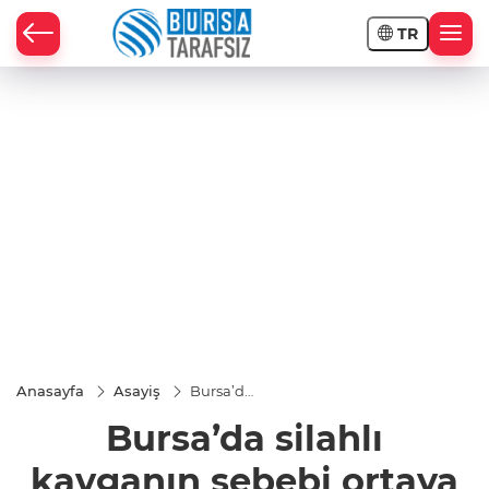
TR
Anasayfa
Asayiş
Bursa’da
silahlı
Bursa’da silahlı
kavganın
sebebi
ortaya
kavganın sebebi ortaya
çıktı...6