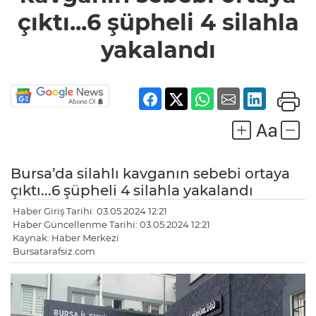
şüpheli 4
çıktı...6 şüpheli 4 silahla
silahla
yakalandı
yakalandı
Bursa’da silahlı kavganın sebebi ortaya
çıktı...6 şüpheli 4 silahla yakalandı
Haber Giriş Tarihi: 03.05.2024 12:21
Haber Güncellenme Tarihi: 03.05.2024 12:21
Kaynak: Haber Merkezi
Bursatarafsiz.com