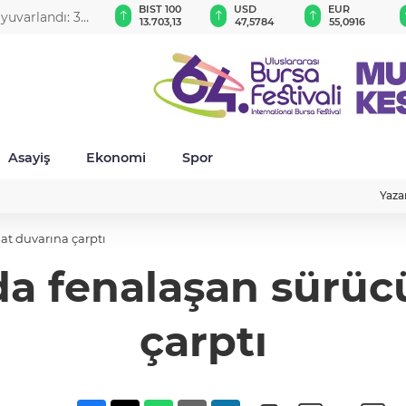
GAU/TRY
BIST 100
USD
EUR
6.560,66
13.703,13
47,5784
55,0916
Asayiş
Ekonomi
Spor
Yaza
at duvarına çarptı
a fenalaşan sürücü
çarptı