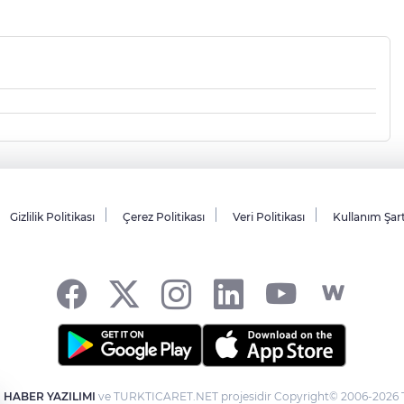
Gizlilik Politikası
Çerez Politikası
Veri Politikası
Kullanım Şar
-
HABER YAZILIMI
ve TURKTICARET.NET projesidir Copyright© 2006-2026 Tü