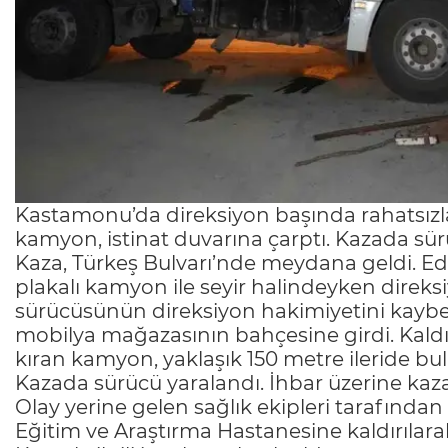
Kastamonu’da direksiyon başında rahatsız
kamyon, istinat duvarına çarptı. Kazada sür
Kaza, Türkeş Bulvarı’nde meydana geldi. Edi
plakalı kamyon ile seyir halindeyken direks
sürücüsünün direksiyon hakimiyetini kayb
mobilya mağazasının bahçesine girdi. Kaldı
kıran kamyon, yaklaşık 150 metre ileride bul
Kazada sürücü yaralandı. İhbar üzerine kaza y
Olay yerine gelen sağlık ekipleri tarafında
Eğitim ve Araştırma Hastanesine kaldırılarak 