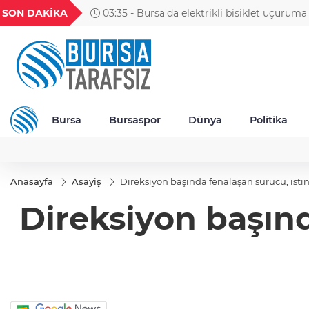
GEL
TND
BGN
VND
SON DAKİKA
03:35 - Bursa'da elektrikli bisiklet uçuruma yuvarlandı: 3
1
18,1944
16,3275
28,0626
0,0018
yaralı
Bursa
Bursaspor
Dünya
Politika
Anasayfa
Asayiş
Direksiyon başında fenalaşan sürücü, istin
Direksiyon başınd