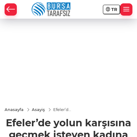
TR
Anasayfa
Asayiş
Efeler’de
yolun
Efeler’de yolun karşısına
karşısına
geçmek
isteyen
geçmek isteyen kadına
kadına