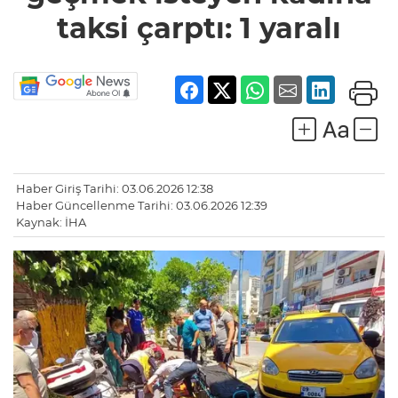
taksi
taksi çarptı: 1 yaralı
çarptı: 1
yaralı
Haber Giriş Tarihi: 03.06.2026 12:38
Haber Güncellenme Tarihi: 03.06.2026 12:39
Kaynak: İHA