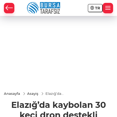
TR
Anasayfa
Asayiş
Elazığ’da
kaybolan
Elazığ’da kaybolan 30
30 keçi
dron
destekli
keçi dron destekli
çalışmayla