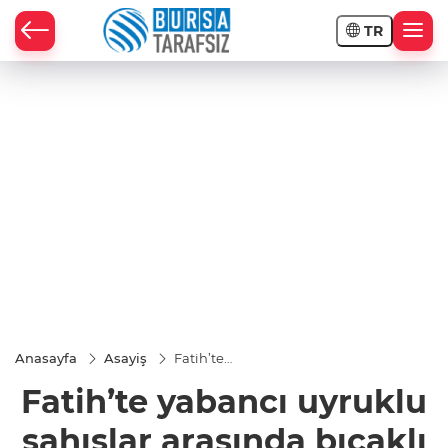
TR
Anasayfa
Asayiş
Fatih’te
yabancı
Fatih’te yabancı uyruklu
uyruklu
şahıslar
arasında
şahıslar arasında bıçaklı
bıçaklı