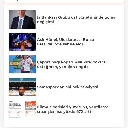
İş Bankası Grubu üst yönetiminde görev
değişimi
Aslı Hünel, Uluslararası Bursa
Festivali’nde sahne aldı
Çapraz bağı kopan Milli kick boksçu
üsteğmen, yeniden ringde
Somaspor'dan sol bek takviyesi
Klima siparişleri yüzde 171, vantilatör
siparişleri ise yüzde 672 arttı