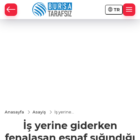
TR
Anasayfa
Asayiş
İş yerine
giderken
İş yerine giderken
fenalaşan
esnaf
sığındığı
fenalaşan esnaf sığındığı
pastanede