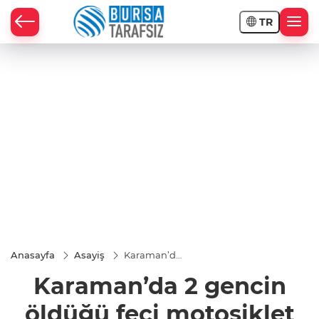
TR
Anasayfa
Asayiş
Karaman’da
2 gencin
Karaman’da 2 gencin
öldüğü feci
motosiklet
kazası
öldüğü feci motosiklet
görüntülendi