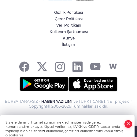
Gizlilik Politikası
Çerez Politikası
Veri Politikası
Kullanım Şartnamesi
Künye
İletişim
BURSA TARAFSIZ -
HABER YAZILIMI
ve TURKTICARET.NET projesidir
Copyright© 2006-2026 Tüm hakları saklıdır.
Sizlere daha iyi hizmet sunabilmek adına sitemizde çerez
konumlandırmaktayız. Kişisel verileriniz, KVKK ve GDPR kapsamında
toplanıp işlenir. Sitemizi kullanarak, çerezleri kullanmamızı kabul etmiş
olacaksınız.