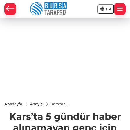
TR
Anasayfa
Asayiş
Kars’ta 5
gündür
Kars’ta 5 gündür haber
haber
alınamayan
genç için
alınamayan genç için
arama