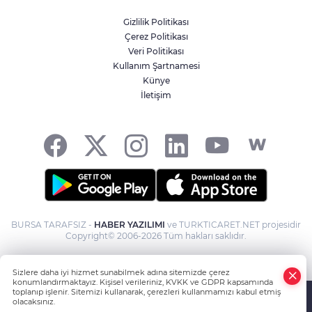
Gizlilik Politikası
Çerez Politikası
Veri Politikası
Kullanım Şartnamesi
Künye
İletişim
BURSA TARAFSIZ -
HABER YAZILIMI
ve TURKTICARET.NET projesidir
Copyright© 2006-2026 Tüm hakları saklıdır.
Sizlere daha iyi hizmet sunabilmek adına sitemizde çerez
konumlandırmaktayız. Kişisel verileriniz, KVKK ve GDPR kapsamında
toplanıp işlenir. Sitemizi kullanarak, çerezleri kullanmamızı kabul etmiş
olacaksınız.