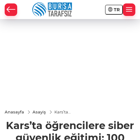
TR
Anasayfa
Asayiş
Kars’ta
öğrencilere
Kars’ta öğrencilere siber
siber güvenlik
eğitimi: 100
öğrenci
güvenlik eğitimi: 100
bilinçlendirildi