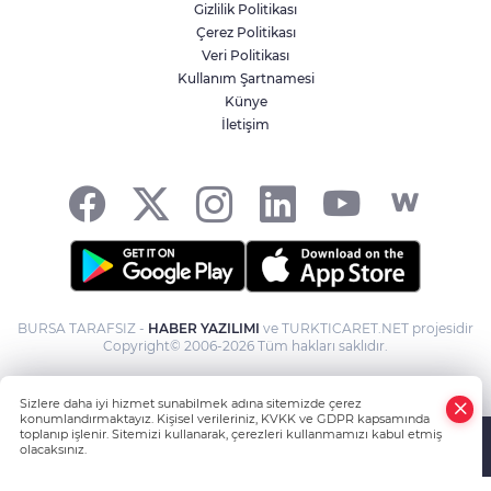
Gizlilik Politikası
Çerez Politikası
Veri Politikası
Kullanım Şartnamesi
Künye
İletişim
BURSA TARAFSIZ -
HABER YAZILIMI
ve TURKTICARET.NET projesidir
Copyright© 2006-2026 Tüm hakları saklıdır.
Sizlere daha iyi hizmet sunabilmek adına sitemizde çerez
konumlandırmaktayız. Kişisel verileriniz, KVKK ve GDPR kapsamında
toplanıp işlenir. Sitemizi kullanarak, çerezleri kullanmamızı kabul etmiş
olacaksınız.
Anasayfa
Haber Ara
Yazarlar
İhbar Hattı