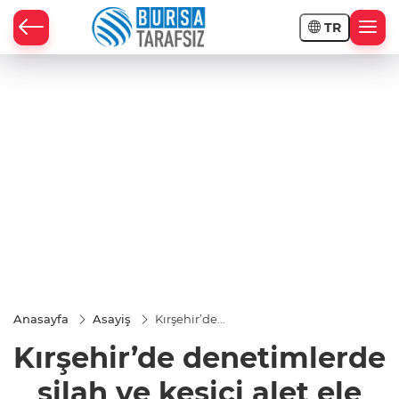
TR
Anasayfa
Asayiş
Kırşehir’de
denetimlerde
Kırşehir’de denetimlerde
silah ve kesici
alet ele
geçirildi
silah ve kesici alet ele