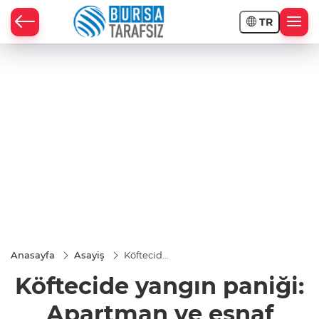
TR
Anasayfa
Asayiş
Köftecide
yangın
Köftecide yangın paniği:
paniği:
Apartman
ve esnaf
Apartman ve esnaf
şikayetçi