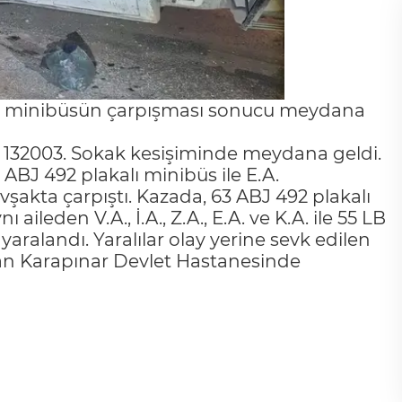
le minibüsün çarpışması sonucu meydana
le 132003. Sokak kesişiminde meydana geldi.
 ABJ 492 plakalı minibüs ile E.A.
şakta çarpıştı. Kazada, 63 ABJ 492 plakalı
ileden V.A., İ.A., Z.A., E.A. ve K.A. ile 55 LB
yaralandı. Yaralılar olay yerine sevk edilen
dan Karapınar Devlet Hastanesinde