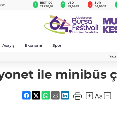
GAU/TRY
BIST 100
USD
EUR
şan
6.534,87
13.798,82
47,6949
54,9603
da
Asayiş
Ekonomi
Spor
Yaza
net ile minibüs çar