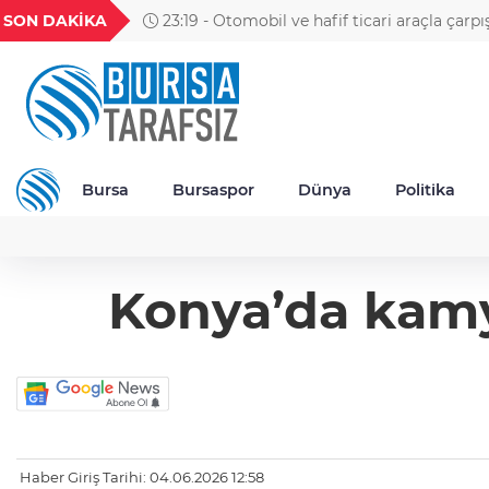
GEL
TND
BGN
VND
SON DAKİKA
23:19 - Otomobil ve hafif ticari araçla çarpı
23
18,2393
16,2341
27,9743
0,0018
motosikletin sürücüsü öldü; kaza anı kamera
Bursa
Bursaspor
Dünya
Politika
Konya’da kamyo
Haber Giriş Tarihi: 04.06.2026 12:58