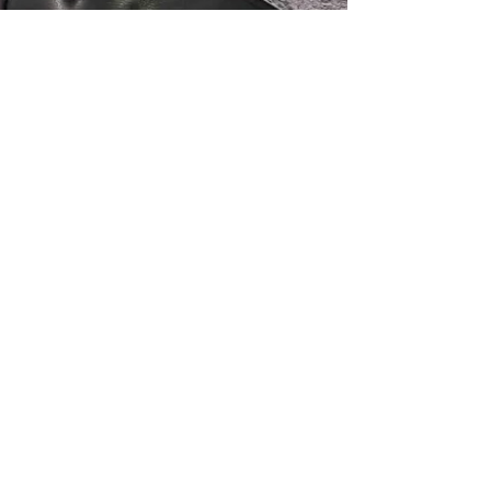
oparlör sistemine kimliği belirsiz kişi ya da
ediye Başkanı Sertaş Karakaş, kamu malına
mlular hakkında yasal işlem başlatıldığını