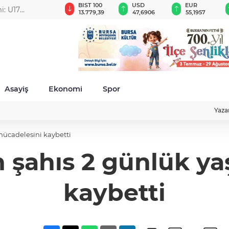
GAU/TRY
BIST 100
USD
EUR
i: U17
6.650,42
13.779,39
47,6906
55,1957
Asayiş
Ekonomi
Spor
Yaza
mücadelesini kaybetti
n şahıs 2 günlük y
kaybetti