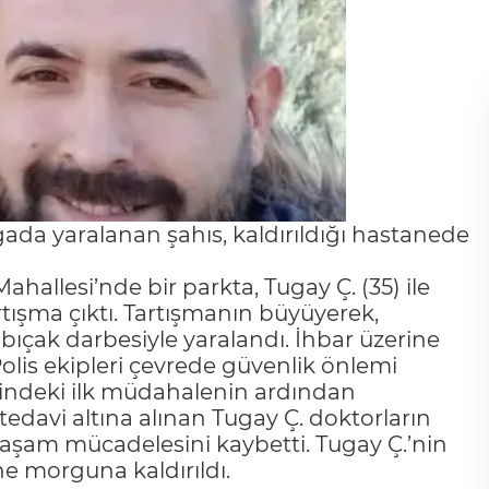
vgada yaralanan şahıs, kaldırıldığı hastanede
hallesi’nde bir parkta, Tugay Ç. (35) ile
rtışma çıktı. Tartışmanın büyüyerek,
bıçak darbesiyle yaralandı. İhbar üzerine
 Polis ekipleri çevrede güvenlik önlemi
yerindeki ilk müdahalenin ardından
edavi altına alınan Tugay Ç. doktorların
şam mücadelesini kaybetti. Tugay Ç.’nin
e morguna kaldırıldı.