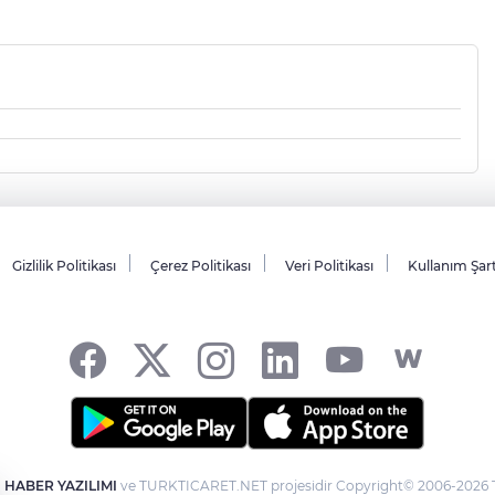
Gizlilik Politikası
Çerez Politikası
Veri Politikası
Kullanım Şar
-
HABER YAZILIMI
ve TURKTICARET.NET projesidir Copyright© 2006-2026 Tü