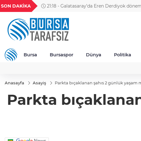
GEL
TND
BGN
VND
SON DAKİKA
21:18 - Galatasaray’da Eren Derdiyok dönem
52
18,2373
16,2379
27,9743
0,0018
Takımı’nın başına getirildi
Bursa
Bursaspor
Dünya
Politika
Anasayfa
Asayiş
Parkta bıçaklanan şahıs 2 günlük yaşam 
Parkta bıçaklana