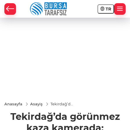
TR
Anasayfa
Asayiş
Tekirdağ’da
görünmez
Tekirdağ’da görünmez
kaza
kamerada:
Motosiklet
kaza kamerada:
sürücüsü