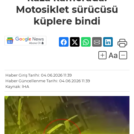
küplere
Motosiklet sürücüsü
bindi
küplere bindi
Haber Giriş Tarihi: 04.06.2026 11:39
Haber Güncellenme Tarihi: 04.06.2026 11:39
Kaynak: İHA