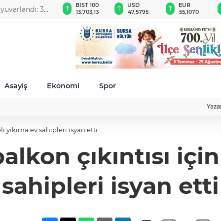
GAU/TRY
BIST 100
USD
EUR
6.540,72
13.703,13
47,5795
55,1070
Asayiş
Ekonomi
Spor
Yaza
li yıkıma ev sahipleri isyan etti
alkon çıkıntısı içi
sahipleri isyan etti