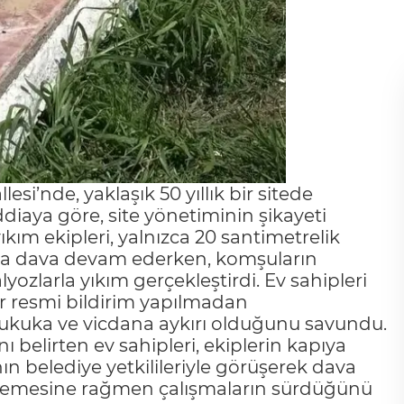
si’nde, yaklaşık 50 yıllık bir sitede
diaya göre, site yönetiminin şikayeti
kım ekipleri, yalnızca 20 santimetrelik
nda dava devam ederken, komşuların
lyozlarla yıkım gerçekleştirdi. Ev sahipleri
 resmi bildirim yapılmadan
 hukuka ve vicdana aykırı olduğunu savundu.
 belirten ev sahipleri, ekiplerin kapıya
nın belediye yetkilileriyle görüşerek dava
istemesine rağmen çalışmaların sürdüğünü