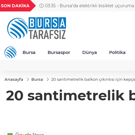
GEL
TND
BGN
VND
SON DAKİKA
03:35 - Bursa'da elektrikli bisiklet uçuruma yuvarlandı: 3
42
18,1948
16,3279
28,0626
0,0018
yaralı
Bursa
Bursaspor
Dünya
Politika
Anasayfa
Bursa
20 santimetrelik balkon çıkıntısı için kepçe
20 santimetrelik b