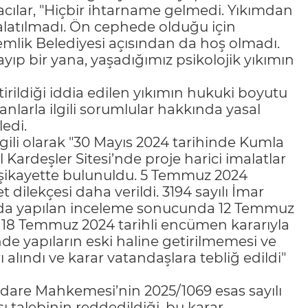
ğlacılar, "Hiçbir ihtarname gelmedi. Yıkımdan
alatılmadı. Ön cephede olduğu için
mlik Belediyesi açısından da hoş olmadı.
yıp bir yana, yaşadığımız psikolojik yıkımın
ildiği iddia edilen yıkımın hukuki boyutu
nlarla ilgili sorumlular hakkında yasal
edi.
gili olarak "30 Mayıs 2024 tarihinde Kumla
Kardeşler Sitesi’nde proje harici imalatlar
 şikayette bulunuldu. 5 Temmuz 2024
yet dilekçesi daha verildi. 3194 sayılı İmar
da yapılan inceleme sonucunda 12 Temmuz
. 18 Temmuz 2024 tarihli encümen kararıyla
inde yapıların eski haline getirilmemesi ve
alındı ve karar vatandaşlara tebliğ edildi"
İdare Mahkemesi’nin 2025/1069 esas sayılı
talebinin reddedildiği, bu karar