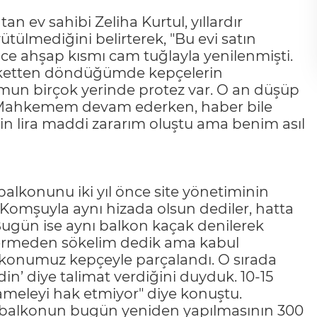
n ev sahibi Zeliha Kurtul, yıllardır
tülmediğini belirterek, "Bu evi satın
ce ahşap kısmı cam tuğlayla yenilenmişti.
arketten döndüğümde kepçelerin
un birçok yerinde protez var. O an düşüp
 Mahkemem devam ederken, haber bile
bin lira maddi zararım oluştu ama benim asıl
alkonunu iki yıl önce site yönetiminin
"Komşuyla aynı hizada olsun dediler, hatta
k. Bugün ise aynı balkon kaçak denilerek
r vermeden sökelim dedik ama kabul
balkonumuz kepçeyle parçalandı. O sırada
edin’ diye talimat verdiğini duyduk. 10-15
uameleyi hak etmiyor" diye konuştu.
dığı balkonun bugün yeniden yapılmasının 300