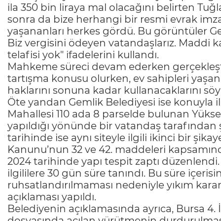
ila 350 bin liraya mal olacağını belirten Tu
sonra da bize herhangi bir resmi evrak imz
yaşananları herkes gördü. Bu görüntüler Ge
Biz vergisini ödeyen vatandaşlarız. Maddi ka
telafisi yok" ifadelerini kullandı.
Mahkeme süreci devam ederken gerçekleştir
tartışma konusu olurken, ev sahipleri yaşana
haklarını sonuna kadar kullanacaklarını söyl
Öte yandan Gemlik Belediyesi ise konuyla il
Mahallesi 110 ada 8 parselde bulunan Yüksel 
yapıldığı yönünde bir vatandaş tarafından
tarihinde ise aynı siteyle ilgili ikinci bir şika
Kanunu’nun 32 ve 42. maddeleri kapsamın
2024 tarihinde yapı tespit zaptı düzenlendi
ilgililere 30 gün süre tanındı. Bu süre içeris
ruhsatlandırılmaması nedeniyle yıkım kararı 
açıklaması yapıldı.
Belediyenin açıklamasında ayrıca, Bursa 4. 
dosyasında açılan yürütmenin durdurulması 