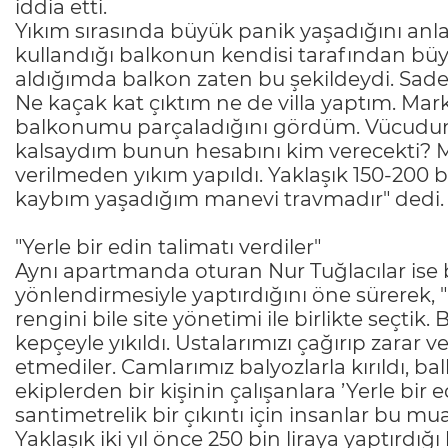
iddia etti.
Yıkım sırasında büyük panik yaşadığını anlata
kullandığı balkonun kendisi tarafından büyü
aldığımda balkon zaten bu şekildeydi. Sade
Ne kaçak kat çıktım ne de villa yaptım. M
balkonumu parçaladığını gördüm. Vücudum
kalsaydım bunun hesabını kim verecekti?
verilmeden yıkım yapıldı. Yaklaşık 150-200 
kaybım yaşadığım manevi travmadır" dedi.
"Yerle bir edin talimatı verdiler"
Aynı apartmanda oturan Nur Tuğlacılar ise b
yönlendirmesiyle yaptırdığını öne sürerek, 
rengini bile site yönetimi ile birlikte seçti
kepçeyle yıkıldı. Ustalarımızı çağırıp zara
etmediler. Camlarımız balyozlarla kırıldı, 
ekiplerden bir kişinin çalışanlara ’Yerle bir 
santimetrelik bir çıkıntı için insanlar bu m
Yaklaşık iki yıl önce 250 bin liraya yaptır