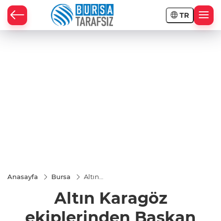
TR
Anasayfa
Bursa
Altın
Karagöz
Altın Karagöz
ekiplerinden
Başkan
Vekili
ekiplerinden Başkan
Biba’ya