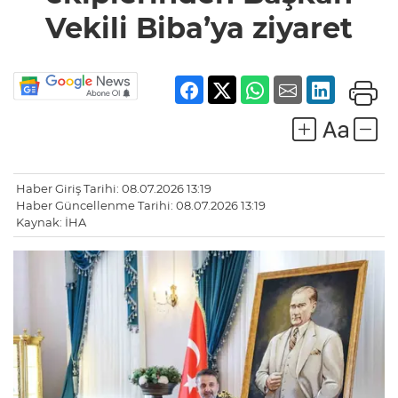
ziyaret
Vekili Biba’ya ziyaret
Haber Giriş Tarihi: 08.07.2026 13:19
Haber Güncellenme Tarihi: 08.07.2026 13:19
Kaynak: İHA