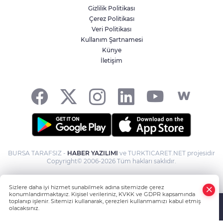
Gizlilik Politikası
Çerez Politikası
Veri Politikası
Kullanım Şartnamesi
Künye
İletişim
BURSA TARAFSIZ -
HABER YAZILIMI
ve TURKTICARET.NET projesidir
Copyright© 2006-2026 Tüm hakları saklıdır.
Sizlere daha iyi hizmet sunabilmek adına sitemizde çerez
konumlandırmaktayız. Kişisel verileriniz, KVKK ve GDPR kapsamında
toplanıp işlenir. Sitemizi kullanarak, çerezleri kullanmamızı kabul etmiş
olacaksınız.
Anasayfa
Haber Ara
Yazarlar
İhbar Hattı