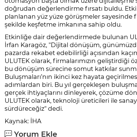
otomasyon başta olmak üzere dijitalleşme sü
doğrudan değerlendirme fırsatı buldu. Etkinli
planlanan yüz yüze görüşmeler sayesinde firmala
şekilde keşfetme imkanına sahip oldu.
Etkinliğe dair değerlendirmede bulunan U
İrfan Karagöz, "Dijital dönüşüm, günümüzde 
pazarda rekabet edebilirliği açısından kaçını
ULUTEK olarak, firmalarımızın geliştirdiği ö
bu dönüşüm sürecine somut katkılar sunmay
Buluşmaları’nın ikinci kez hayata geçirilme
adımlardan biri. Bu yıl gerçekleşen buluşm
gerçek ihtiyaçlarını dinleyerek, çözüme dön
ULUTEK olarak, teknoloji üreticileri ile sana
sürdüreceğiz" dedi.
Kaynak: İHA
Yorum Ekle