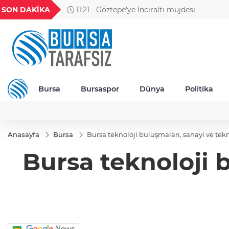
GEL
TND
BGN
VND
SON DAKİKA
11:21 - Göztepe'ye İnciraltı müjdesi
56
18,1988
16,2478
28,0626
0,0018
Bursa
Bursaspor
Dünya
Politika
Anasayfa
Bursa
Bursa teknoloji buluşmaları, sanayi ve tekno
Bursa teknoloji b