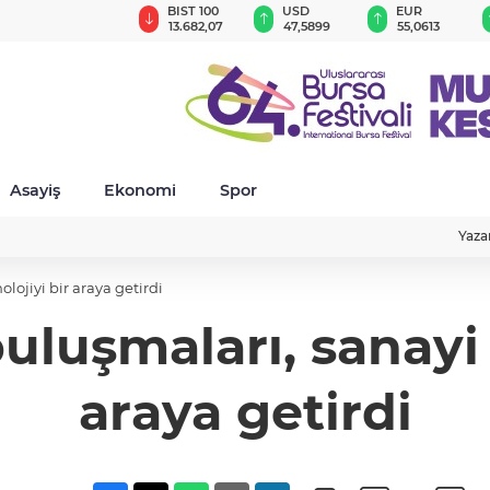
GAU/TRY
BIST 100
USD
EUR
6.532,80
13.682,07
47,5899
55,0613
Asayiş
Ekonomi
Spor
Yaza
lojiyi bir araya getirdi
uluşmaları, sanayi 
araya getirdi