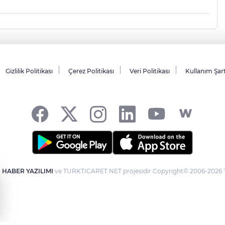
Gizlilik Politikası
Çerez Politikası
Veri Politikası
Kullanım Şar
-
HABER YAZILIMI
ve TURKTICARET.NET projesidir Copyright© 2006-2026 Tü