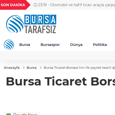
TND
BGN
VND
GAU/TRY
SON DAKİKA
23:19 - Otomobil ve hafif ticari araçla çarpı
363
16,2314
27,9743
0,0018
6.541,86
motosikletin sürücüsü öldü; kaza anı kamera
Bursa
Bursaspor
Dünya
Politika
Anasayfa
Bursa
Bursa Ticaret Borsası’nın ilk çeyrek tescil 
Bursa Ticaret Bors