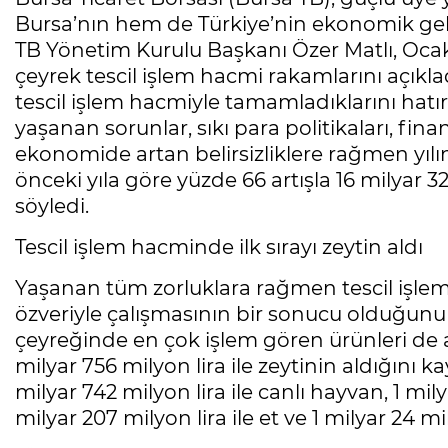
Bursa’nın hem de Türkiye’nin ekonomik gel
TB Yönetim Kurulu Başkanı Özer Matlı, Ocak-
çeyrek tescil işlem hacmi rakamlarını açıkladı
tescil işlem hacmiyle tamamladıklarını hatı
yaşanan sorunlar, sıkı para politikaları, fi
ekonomide artan belirsizliklere rağmen yılın
önceki yıla göre yüzde 66 artışla 16 milyar 3
söyledi.
Tescil işlem hacminde ilk sırayı zeytin aldı
Yaşanan tüm zorluklara rağmen tescil işlem
özveriyle çalışmasının bir sonucu olduğunu s
çeyreğinde en çok işlem gören ürünleri de aç
milyar 756 milyon lira ile zeytinin aldığını k
milyar 742 milyon lira ile canlı hayvan, 1 mil
milyar 207 milyon lira ile et ve 1 milyar 24 m