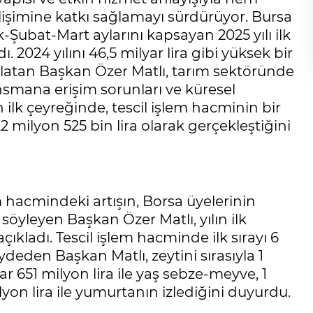
işimine katkı sağlamayı sürdürüyor. Bursa
Şubat-Mart aylarını kapsayan 2025 yılı ilk
. 2024 yılını 46,5 milyar lira gibi yüksek bir
rlatan Başkan Özer Matlı, tarım sektöründe
nansmana erişim sorunları ve küresel
 ilk çeyreğinde, tescil işlem hacminin bir
22 milyon 525 bin lira olarak gerçekleştiğini
 hacmindeki artışın, Borsa üyelerinin
öyleyen Başkan Özer Matlı, yılın ilk
ıkladı. Tescil işlem hacminde ilk sırayı 6
aydeden Başkan Matlı, zeytini sırasıyla 1
yar 651 milyon lira ile yaş sebze-meyve, 1
ilyon lira ile yumurtanın izlediğini duyurdu.