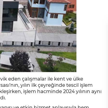
ik eden çalışmalar ile kent ve ülke
ı’nın, yılın ilk çeyreğinde tescil işlem
kleşirken, işlem hacminde 2024 yılının aynı
dı.
yapısı ve etkin hizmet anlayışıyla hem