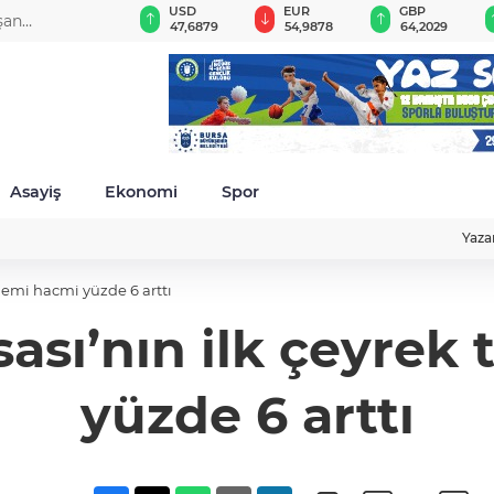
BIST 100
USD
EUR
GBP
şan
13.798,82
47,6879
54,9878
64,2029
da
Asayiş
Ekonomi
Spor
Yaza
işlemi hacmi yüzde 6 arttı
ası’nın ilk çeyrek 
yüzde 6 arttı