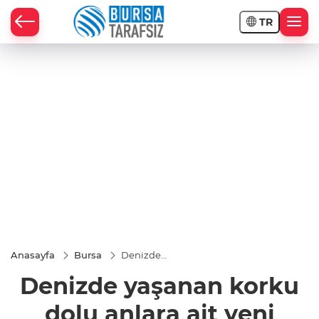
TR
Anasayfa
Bursa
Denizde
yaşanan
Denizde yaşanan korku
korku dolu
anlara ait
yeni
dolu anlara ait yeni
görüntüler