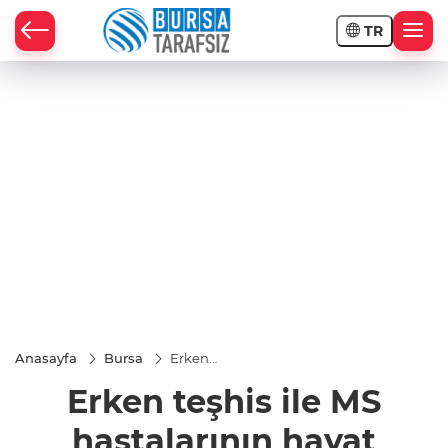
TR
Anasayfa
Bursa
Erken
teşhis ile
Erken teşhis ile MS
MS
hastalarının
hayat
hastalarının hayat
kalitesi