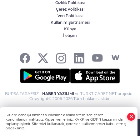
Gizlilik Politikası
Çerez Politikası
Veri Politikası
Kullanım Şartnamesi
Künye
İletişim
BURSA TARAFSIZ -
HABER YAZILIMI
ve TURKTICARET.NET projesidir
Copyright© 2006-2026 Tüm hakları saklıdır.
Sizlere daha iyi hizmet sunabilmek adına sitemizde çerez
konumlandırmaktayız. Kişisel verileriniz, KVKK ve GDPR kapsamında
toplanıp işlenir. Sitemizi kullanarak, çerezleri kullanmamızı kabul etmiş
olacaksınız.
Anasayfa
Haber Ara
Yazarlar
İhbar Hattı