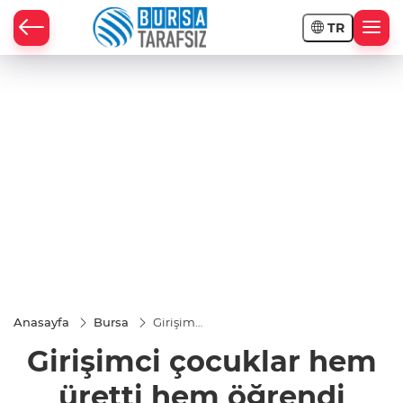
TR
Anasayfa
Bursa
Girişimci
çocuklar
Girişimci çocuklar hem
hem
üretti
hem
üretti hem öğrendi
öğrendi