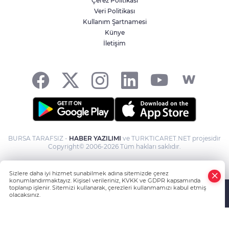
Çerez Politikası
Veri Politikası
Kullanım Şartnamesi
Künye
İletişim
BURSA TARAFSIZ -
HABER YAZILIMI
ve TURKTICARET.NET projesidir
Copyright© 2006-2026 Tüm hakları saklıdır.
Sizlere daha iyi hizmet sunabilmek adına sitemizde çerez
konumlandırmaktayız. Kişisel verileriniz, KVKK ve GDPR kapsamında
toplanıp işlenir. Sitemizi kullanarak, çerezleri kullanmamızı kabul etmiş
olacaksınız.
Anasayfa
Haber Ara
Yazarlar
İhbar Hattı