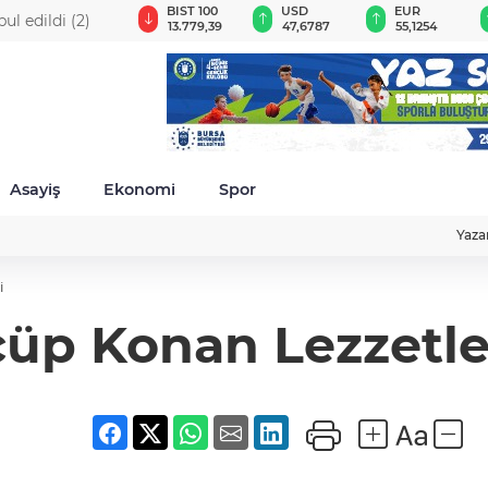
GAU/TRY
BIST 100
USD
EUR
ul edildi (2)
6.660,55
13.779,39
47,6787
55,1254
Asayiş
Ekonomi
Spor
Yaza
i
çüp Konan Lezzetle