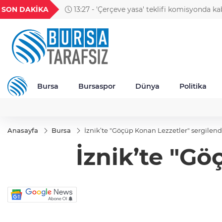
GEL
TND
BGN
VND
SON DAKİKA
13:27 - 'Çerçeve yasa' teklifi komisyonda kab
49
18,2677
16,3788
27,9743
0,0018
Bursa
Bursaspor
Dünya
Politika
Anasayfa
Bursa
İznik’te "Göçüp Konan Lezzetler" sergilend
İznik’te "Gö