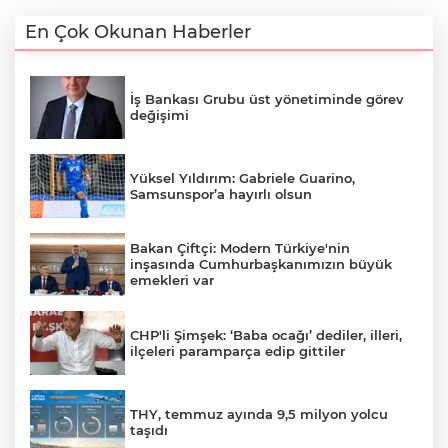
En Çok Okunan Haberler
İş Bankası Grubu üst yönetiminde görev
değişimi
Yüksel Yıldırım: Gabriele Guarino,
Samsunspor’a hayırlı olsun
Bakan Çiftçi: Modern Türkiye'nin
inşasında Cumhurbaşkanımızın büyük
emekleri var
CHP'li Şimşek: ‘Baba ocağı’ dediler, illeri,
ilçeleri paramparça edip gittiler
THY, temmuz ayında 9,5 milyon yolcu
taşıdı