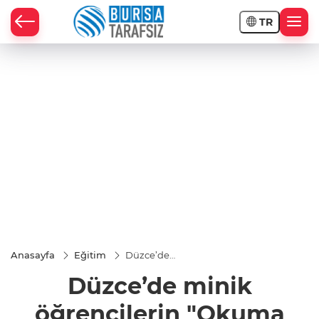
TR
Anasayfa
Eğitim
Düzce’de
minik
Düzce’de minik
öğrencilerin
"Okuma
Bayramı"
öğrencilerin "Okuma
coşkusu