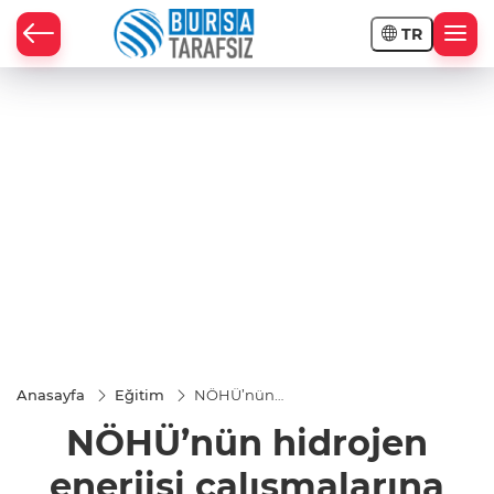
TR
Anasayfa
Eğitim
NÖHÜ’nün
hidrojen
NÖHÜ’nün hidrojen
enerjisi
çalışmalarına
çifte ödül
enerjisi çalışmalarına