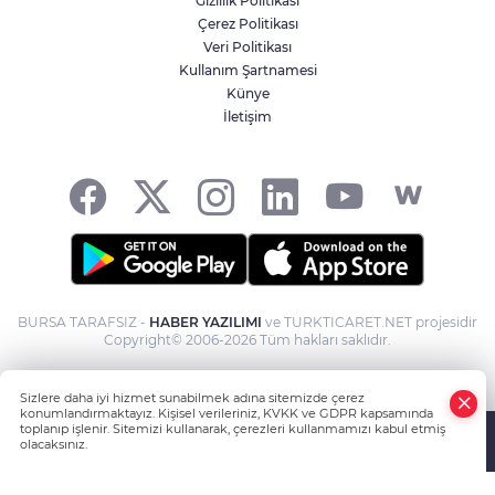
Gizlilik Politikası
Çerez Politikası
Veri Politikası
Kullanım Şartnamesi
Künye
İletişim
BURSA TARAFSIZ -
HABER YAZILIMI
ve TURKTICARET.NET projesidir
Copyright© 2006-2026 Tüm hakları saklıdır.
Sizlere daha iyi hizmet sunabilmek adına sitemizde çerez
konumlandırmaktayız. Kişisel verileriniz, KVKK ve GDPR kapsamında
toplanıp işlenir. Sitemizi kullanarak, çerezleri kullanmamızı kabul etmiş
olacaksınız.
Anasayfa
Haber Ara
Yazarlar
İhbar Hattı