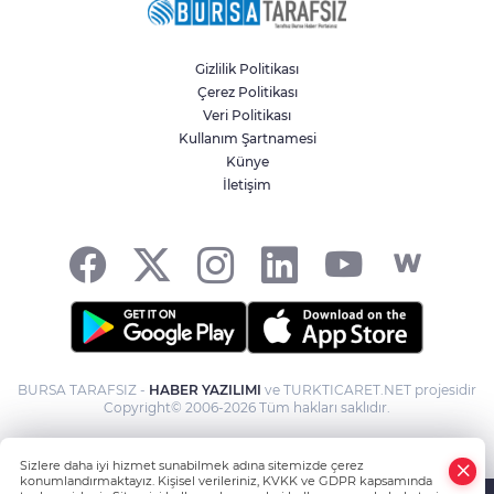
Gizlilik Politikası
Çerez Politikası
Veri Politikası
Kullanım Şartnamesi
Künye
İletişim
BURSA TARAFSIZ -
HABER YAZILIMI
ve TURKTICARET.NET projesidir
Copyright© 2006-2026 Tüm hakları saklıdır.
Sizlere daha iyi hizmet sunabilmek adına sitemizde çerez
konumlandırmaktayız. Kişisel verileriniz, KVKK ve GDPR kapsamında