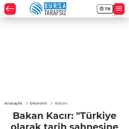
TR
Anasayfa
Ekonomi
Bakan
Kacır:
Bakan Kacır: "Türkiye
"Türkiye
olarak
tarih
olarak tarih sahnesine
sahnesine