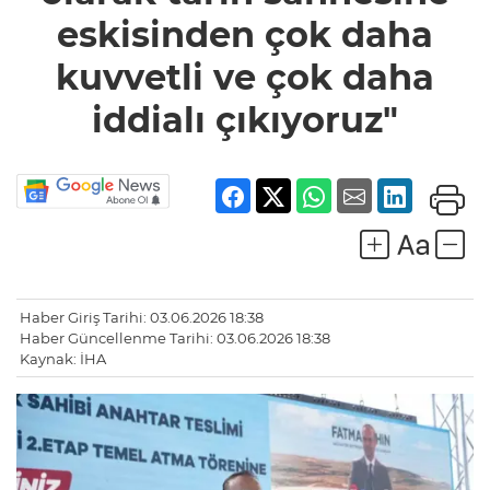
eskisinden
eskisinden çok daha
çok daha
kuvvetli ve
çok daha
kuvvetli ve çok daha
iddialı
çıkıyoruz"
iddialı çıkıyoruz"
Haber Giriş Tarihi: 03.06.2026 18:38
Haber Güncellenme Tarihi: 03.06.2026 18:38
Kaynak: İHA