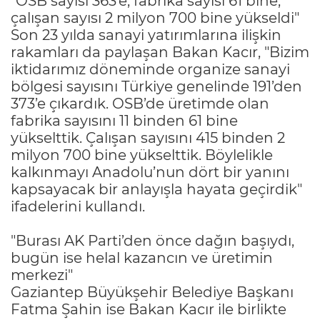
"OSB sayısı 363’e, fabrika sayısı 61 bine,
çalışan sayısı 2 milyon 700 bine yükseldi"
Son 23 yılda sanayi yatırımlarına ilişkin
rakamları da paylaşan Bakan Kacır, "Bizim
iktidarımız döneminde organize sanayi
bölgesi sayısını Türkiye genelinde 191’den
373’e çıkardık. OSB’de üretimde olan
fabrika sayısını 11 binden 61 bine
yükselttik. Çalışan sayısını 415 binden 2
milyon 700 bine yükselttik. Böylelikle
kalkınmayı Anadolu’nun dört bir yanını
kapsayacak bir anlayışla hayata geçirdik"
ifadelerini kullandı.
"Burası AK Parti’den önce dağın başıydı,
bugün ise helal kazancın ve üretimin
merkezi"
Gaziantep Büyükşehir Belediye Başkanı
Fatma Şahin ise Bakan Kacır ile birlikte