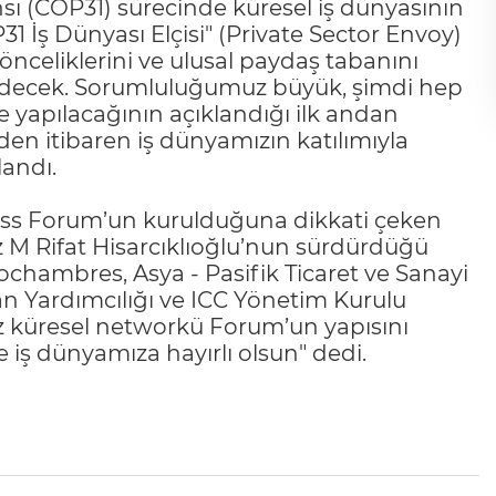
ansı (COP31) sürecinde küresel iş dünyasının
 İş Dünyası Elçisi" (Private Sector Envoy)
önceliklerini ve ulusal paydaş tabanını
k edecek. Sorumluluğumuz büyük, şimdi hep
e yapılacağının açıklandığı ilk andan
den itibaren iş dünyamızın katılımıyla
landı.
ss Forum’un kurulduğuna dikkati çeken
z M Rifat Hisarcıklıoğlu’nun sürdürdüğü
chambres, Asya - Pasifik Ticaret ve Sanayi
an Yardımcılığı ve ICC Yönetim Kurulu
uz küresel networkü Forum’un yapısını
 iş dünyamıza hayırlı olsun" dedi.