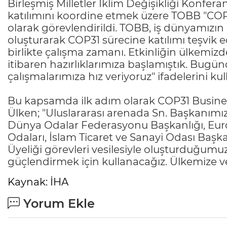
Birleşmiş Milletler İklim Değişikliği Konfer
katılımını koordine etmek üzere TOBB "COP31
olarak görevlendirildi. TOBB, iş dünyamızın 
oluşturarak COP31 sürecine katılımı teşvi
birlikte çalışma zamanı. Etkinliğin ülkemizd
itibaren hazırlıklarımıza başlamıştık. Bugün
çalışmalarımıza hız veriyoruz" ifadelerini kul
Bu kapsamda ilk adım olarak COP31 Busine
Ülken; "Uluslararası arenada Sn. Başkanımı
Dünya Odalar Federasyonu Başkanlığı, Euro
Odaları, İslam Ticaret ve Sanayi Odası Başk
Üyeliği görevleri vesilesiyle oluşturduğum
güçlendirmek için kullanacağız. Ülkemize ve
Kaynak: İHA
Yorum Ekle