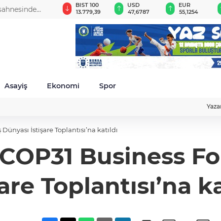
GAU/TRY
BIST 100
USD
EUR
 sahnesinde
6.660,55
13.779,39
47,6787
55,1254
Asayiş
Ekonomi
Spor
Yaza
ünyası İstişare Toplantısı’na katıldı
’COP31 Business Fo
şare Toplantısı’na ka