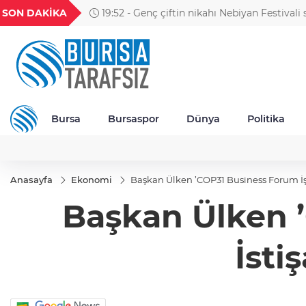
GEL
TND
BGN
VND
SON DAKİKA
19:52 - Genç çiftin nikahı Nebiyan Festivali
49
18,2677
16,3788
27,9743
0,0018
kıyıldı
Bursa
Bursaspor
Dünya
Politika
Anasayfa
Ekonomi
Başkan Ülken ’COP31 Business Forum İş D
Başkan Ülken 
İsti