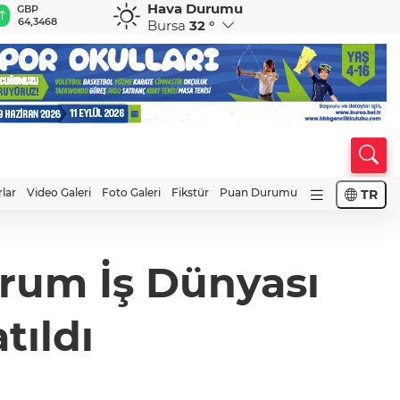
Hava Durumu
GBP
CHF
CAD
RUB
A
64,3468
59,0083
34,1883
0,5822
1
Bursa
32 °
rlar
Video Galeri
Foto Galeri
Fikstür
Puan Durumu
TR
rum İş Dünyası
tıldı