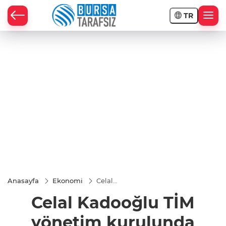
TR
Anasayfa
Ekonomi
Celal
Kadooğlu
Celal Kadooğlu TİM
TİM
yönetim
kurulunda
yönetim kurulunda