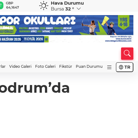
Hava Durumu
GBP
CHF
CAD
RUB
A
64,1647
58,5782
33,9561
0,5831
1
Bursa
32 °
rlar
Video Galeri
Foto Galeri
Fikstür
Puan Durumu
TR
Bodrum’da