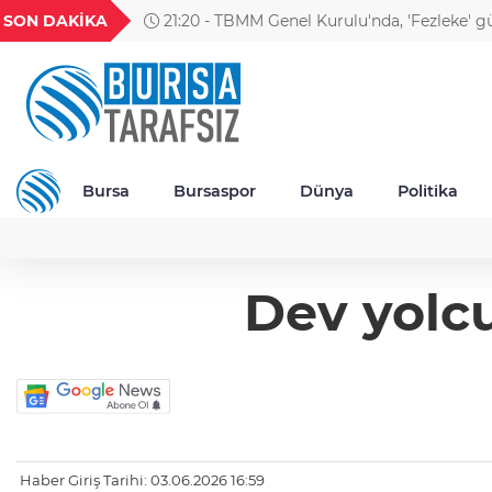
GEL
TND
BGN
VND
SON DAKİKA
21:20 - TBMM Genel Kurulu'nda, 'Fezleke' 
20
18,1984
16,2309
28,0626
0,0018
Bursa
Bursaspor
Dünya
Politika
Dev yolc
Haber Giriş Tarihi: 03.06.2026 16:59