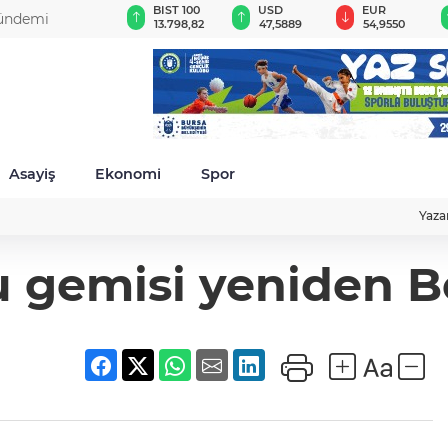
GAU/TRY
BIST 100
USD
EUR
gündemi
6.501,17
13.798,82
47,5889
54,9550
Asayiş
Ekonomi
Spor
Yaza
u gemisi yeniden 