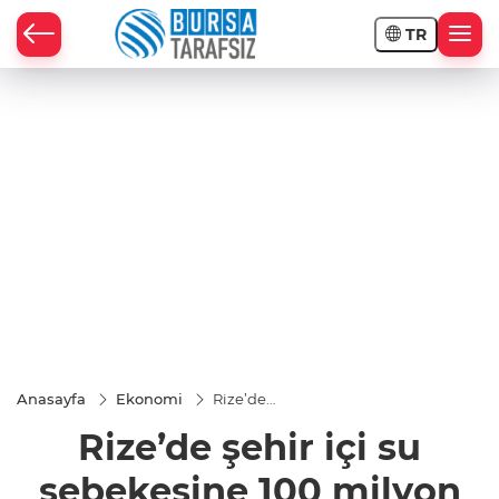
TR
Anasayfa
Ekonomi
Rize’de
şehir içi su
Rize’de şehir içi su
şebekesine
100 milyon
Euroluk
şebekesine 100 milyon
çözüm