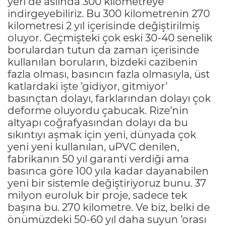
yeri de aslında 300 kilometreye
indirgeyebiliriz. Bu 300 kilometrenin 270
kilometresi 2 yıl içerisinde değiştirilmiş
oluyor. Geçmişteki çok eski 30-40 senelik
borulardan tutun da zaman içerisinde
kullanılan boruların, bizdeki cazibenin
fazla olması, basıncın fazla olmasıyla, üst
katlardaki işte ’gidiyor, gitmiyor’
basınçtan dolayı, farklarından dolayı çok
deforme oluyordu çabucak. Rize’nin
altyapı coğrafyasından dolayı da bu
sıkıntıyı aşmak için yeni, dünyada çok
yeni yeni kullanılan, uPVC denilen,
fabrikanın 50 yıl garanti verdiği ama
basınca göre 100 yıla kadar dayanabilen
yeni bir sistemle değiştiriyoruz bunu. 37
milyon euroluk bir proje, sadece tek
başına bu. 270 kilometre. Ve biz, belki de
önümüzdeki 50-60 yıl daha suyun ’orası