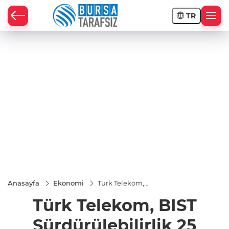
TR
Anasayfa
Ekonomi
Türk Telekom,
BIST
Türk Telekom, BIST
Sürdürülebilirlik
25 Endeksi’nde
Sürdürülebilirlik 25