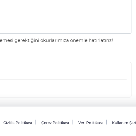
mesi gerektiğini okurlarımıza önemle hatırlatırız!
Gizlilik Politikası
Çerez Politikası
Veri Politikası
Kullanım Şar