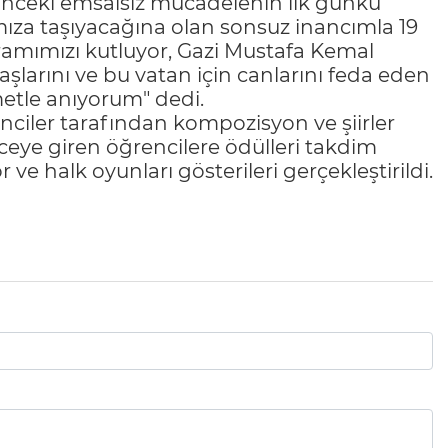
l önceki emsalsiz mücadelenin ilk günkü
rımıza taşıyacağına olan sonsuz inancımla 19
ramımızı kutluyor, Gazi Mustafa Kemal
larını ve bu vatan için canlarını feda eden
metle anıyorum" dedi.
ciler tarafından kompozisyon ve şiirler
ceye giren öğrencilere ödülleri takdim
ve halk oyunları gösterileri gerçekleştirildi.