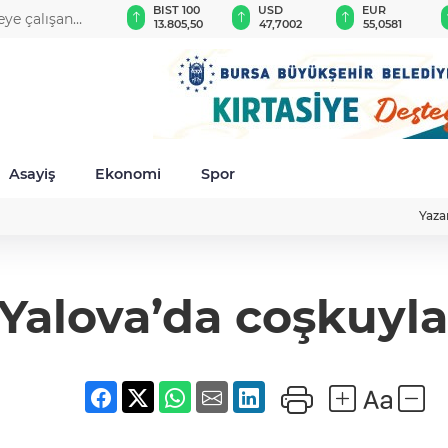
GAU/TRY
BIST 100
USD
EUR
eye çalışan
6.618,53
13.805,50
47,7002
55,0581
Asayiş
Ekonomi
Spor
Yaza
 Yalova’da coşkuyla