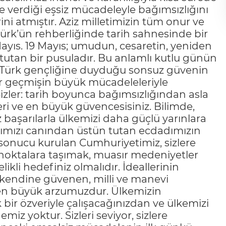
e verdiği eşsiz mücadeleyle bağımsızlığını
ni atmıştır. Aziz milletimizin tüm onur ve
rk’ün rehberliğinde tarih sahnesinde bir
Mayıs. 19 Mayıs; umudun, cesaretin, yeniden
k tutan bir pusuladır. Bu anlamlı kutlu günün
 Türk gençliğine duyduğu sonsuz güvenin
ler geçmişin büyük mücadeleleriyle
Sizler: tarih boyunca bağımsızlığından asla
eri ve en büyük güvencesisiniz. Bilimde,
 başarılarla ülkemizi daha güçlü yarınlara
nımızı canından üstün tutan ecdadımızın
 sonucu kurulan Cumhuriyetimiz, sizlere
 noktalara taşımak, muasır medeniyetler
ikli hedefiniz olmalıdır. İdeallerinin
, kendine güvenen, milli ve manevi
 en büyük arzumuzdur. Ülkemizin
ir özveriyle çalışacağınızdan ve ülkemizi
iz yoktur. Sizleri seviyor, sizlere