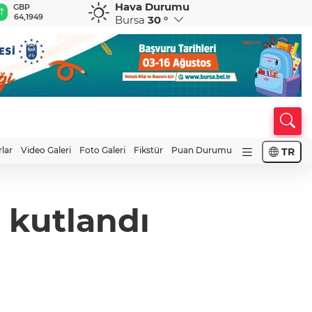
Hava Durumu
GBP
CHF
CAD
RUB
A
64,1949
58,8383
34,0639
0,5752
1
Bursa
30 °
rlar
Video Galeri
Foto Galeri
Fikstür
Puan Durumu
TR
 kutlandı