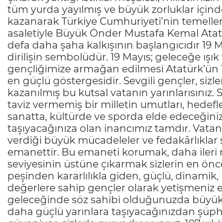
tüm yurda yayılmış ve büyük zorluklar içind
kazanarak Türkiye Cumhuriyeti’nin temelleri
asaletiyle Büyük Önder Mustafa Kemal Atatü
defa daha şaha kalkışının başlangıcıdır 19 
dirilişin sembolüdür. 19 Mayıs; geleceğe ışı
gençliğimize armağan edilmesi Atatürk’ün
en güçlü göstergesidir. Sevgili gençler, siz
kazanılmış bu kutsal vatanın yarınlarısınız. 
taviz vermemiş bir milletin umutları, hedefl
sanatta, kültürde ve sporda elde edeceğiniz
taşıyacağınıza olan inancımız tamdır. Vata
verdiği büyük mücadeleler ve fedakârlıklar
emanettir. Bu emaneti korumak, daha ileri
seviyesinin üstüne çıkarmak sizlerin en öncel
peşinden kararlılıkla giden, güçlü, dinamik
değerlere sahip gençler olarak yetişmeniz
geleceğinde söz sahibi olduğunuzda büyük b
daha güçlü yarınlara taşıyacağınızdan şüphem