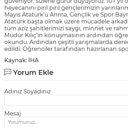
güveniyor, sizlerle gurur duyuyoruz. 107 yı
heyecanını pırıl pırıl gençlerimizin yarınla
Mayıs Atatürk’ü Anma, Gençlik ve Spor Bay
Atatürk başta olmak üzere mücadele arkadaş
tüm aziz şahitlerimizi saygı, minnet ve rah
Müdür Kılıç’ın konuşmasının ardından öğren
okundu. Ardından çeşitli yarışmalarda dere
edildi. Öğrenciler tarafından hazırlanan spor 
Kaynak: İHA
Yorum Ekle
Adınız Soyadınız
Mesaj