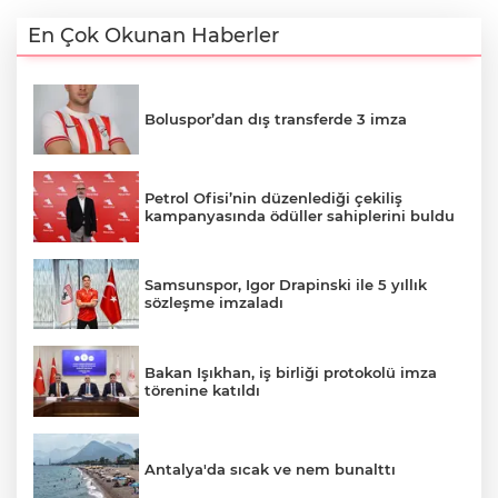
En Çok Okunan Haberler
Boluspor’dan dış transferde 3 imza
Petrol Ofisi’nin düzenlediği çekiliş
kampanyasında ödüller sahiplerini buldu
Samsunspor, Igor Drapinski ile 5 yıllık
sözleşme imzaladı
Bakan Işıkhan, iş birliği protokolü imza
törenine katıldı
Antalya'da sıcak ve nem bunalttı