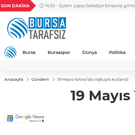
GEL
TND
BGN
VND
SON DAKİKA
14:50 - Eylem yapıp belediye binasına girm
54
18,2410
16,2411
27,9743
0,0018
servisçilere biber gazlı müdahale
Bursa
Bursaspor
Dünya
Politika
Anasayfa
Gündem
19 Mayıs Yalova’da coşkuyla kutlandı
19 Mayıs