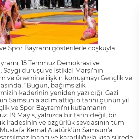
ve Spor Bayramı gösterilerle coşkuyla
Bayramı, 15 Temmuz Demokrasi ve
Saygı duruşu ve İstiklal Marşı’nın
 ve önemine ilişkin konuşmayı Gençlik ve
şmasında, "Bugün, bağımsızlık
imizin kaderinin yeniden yazıldığı, Gazi
ın Samsun’a adım attığı o tarihi günün yıl
lik ve Spor Bayramı’nı kutlamanın
 19 Mayıs, yalnızca bir tarih değil, bir
lık iradesinin ve özgürlük sevdasının tüm
zi Mustafa Kemal Atatürk’ün Samsun’a
 sarsılmaz inancı ve kararlılığıyla kısa sürede