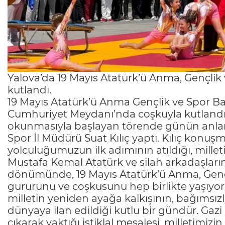
Yalova’da 19 Mayıs Atatürk’ü Anma, Gençlik 
kutlandı.
19 Mayıs Atatürk’ü Anma Gençlik ve Spor 
Cumhuriyet Meydanı’nda coşkuyla kutlandı. 
okunmasıyla başlayan törende günün anlam
Spor İl Müdürü Suat Kılıç yaptı. Kılıç konu
yolculuğumuzun ilk adımının atıldığı, millet
Mustafa Kemal Atatürk ve silah arkadaşların
dönümünde, 19 Mayıs Atatürk’ü Anma, Genç
gururunu ve coşkusunu hep birlikte yaşıyoruz.
milletin yeniden ayağa kalkışının, bağımsız
dünyaya ilan edildiği kutlu bir gündür. Ga
çıkarak yaktığı istiklal meşalesi, milletimizin