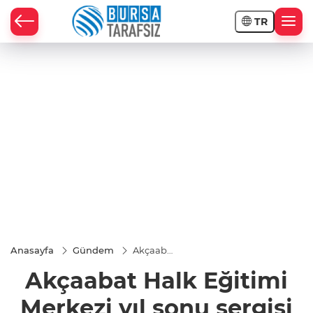
TR
Anasayfa
Gündem
Akçaabat
Halk
Akçaabat Halk Eğitimi
Eğitimi
Merkezi
yıl sonu
Merkezi yıl sonu sergisi
sergisi