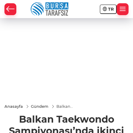
TR
Anasayfa
Gündem
Balkan
Taekwondo
Balkan Taekwondo
Şampiyonası’nda
ikinci oldu
Şampiyonası’nda ikinci