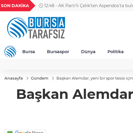
GEL
TND
BGN
VND
SON DAKİKA
12:48 - AK Parti'li Çelik'ten Aspendos'ta bu
25
18,2413
16,2358
27,9743
0,0018
'Asklepios' heykeline ilişkin paylaşım
Bursa
Bursaspor
Dünya
Politika
Anasayfa
Gündem
Başkan Alemdar, yeni bir spor tesisi içi
Başkan Alemdar, 