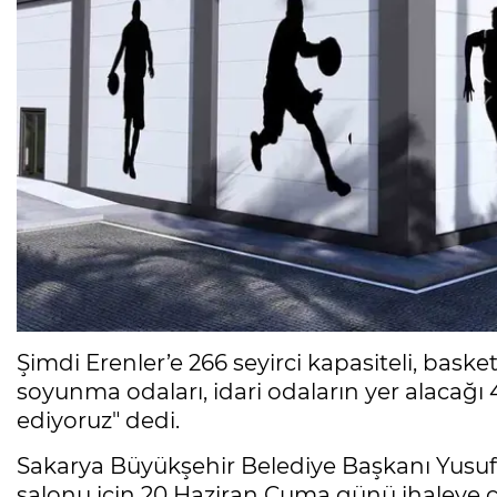
Şimdi Erenler’e 266 seyirci kapasiteli, baske
soyunma odaları, idari odaların yer alacağı 
ediyoruz" dedi.
Sakarya Büyükşehir Belediye Başkanı Yusuf 
salonu için 20 Haziran Cuma günü ihaleye çı