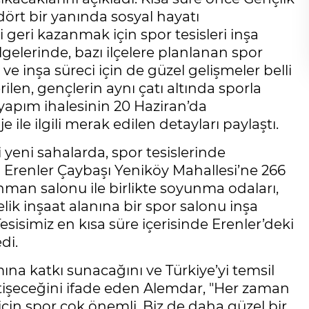
dört bir yanında sosyal hayatı
 geri kazanmak için spor tesisleri inşa
lgelerinde, bazı ilçelere planlanan spor
ve inşa süreci için de güzel gelişmeler belli
erilen, gençlerin aynı çatı altında sporla
yapım ihalesinin 20 Haziran’da
 ile ilgili merak edilen detayları paylaştı.
 yeni sahalarda, spor tesislerinde
 Erenler Çaybaşı Yeniköy Mahallesi’ne 266
enman salonu ile birlikte soyunma odaları,
elik inşaat alanına bir spor salonu inşa
esisimiz en kısa süre içerisinde Erenler’deki
di.
ına katkı sunacağını ve Türkiye’yi temsil
etişeceğini ifade eden Alemdar, "Her zaman
 için spor çok önemli. Biz de daha güzel bir