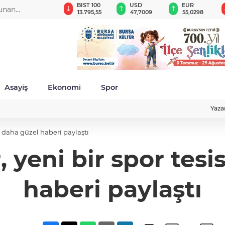
GAU/TRY
BIST 100
USD
EUR
lunan
6.615,19
13.795,55
47,7009
55,0298
Asayiş
Ekonomi
Spor
Yaza
n daha güzel haberi paylaştı
yeni bir spor tesis
haberi paylaştı