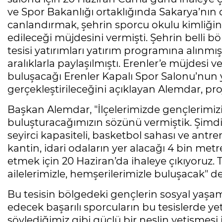
ve Spor Bakanlığı ortaklığında Sakarya’nın 
canlandırmak, şehrin sporcu okulu kimliğini
edileceği müjdesini vermişti. Şehrin belli bö
tesisi yatırımları yatırım programına alınmış 
aralıklarla paylaşılmıştı. Erenler’e müjdesi v
buluşacağı Erenler Kapalı Spor Salonu’nun 
gerçekleştirileceğini açıklayan Alemdar, proje
Başkan Alemdar, "İlçelerimizde gençlerimizi
buluşturacağımızın sözünü vermiştik. Şimdi
seyirci kapasiteli, basketbol sahası ve antr
kantin, idari odaların yer alacağı 4 bin metr
etmek için 20 Haziran’da ihaleye çıkıyoruz. T
ailelerimizle, hemşerilerimizle buluşacak" de
Bu tesisin bölgedeki gençlerin sosyal yaşam
edecek başarılı sporcuların bu tesislerde y
söylediğimiz gibi güçlü bir neslin yetişmesi