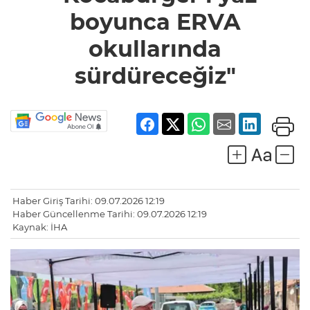
sürdüreceğiz"
boyunca ERVA
okullarında
sürdüreceğiz"
Haber Giriş Tarihi: 09.07.2026 12:19
Haber Güncellenme Tarihi: 09.07.2026 12:19
Kaynak: İHA