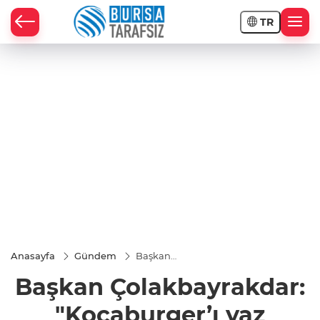
TR
Anasayfa
Gündem
Başkan
Çolakbayrakdar:
Başkan Çolakbayrakdar:
"Kocaburger’ı
yaz boyunca
ERVA
"Kocaburger’ı yaz
okullarında