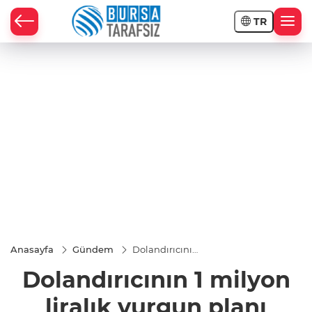
TR
Anasayfa
Gündem
Dolandırıcının
1 milyon liralık
Dolandırıcının 1 milyon
vurgun planı
bozuldu
liralık vurgun planı