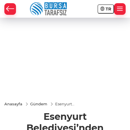
TR
Anasayfa
Gündem
Esenyurt
Belediyesi’nden
Esenyurt
vatandaşlara
tam destek
sürüyor
Belediyesi’nden