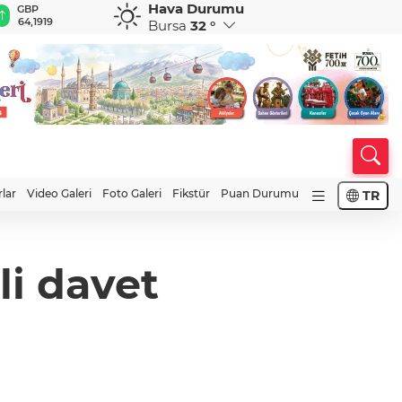
Hava Durumu
GBP
CHF
CAD
RUB
A
64,1919
58,6766
34,0175
0,5752
1
Bursa
32 °
rlar
Video Galeri
Foto Galeri
Fikstür
Puan Durumu
TR
li davet