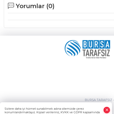
Yorumlar (
0
)
BURSA TARAFSIZ 
×
Sizlere daha iyi hizmet sunabilmek adına sitemizde çerez
Whatsapp
konumlandırmaktayız. Kişisel verileriniz, KVKK ve GDPR kapsamında