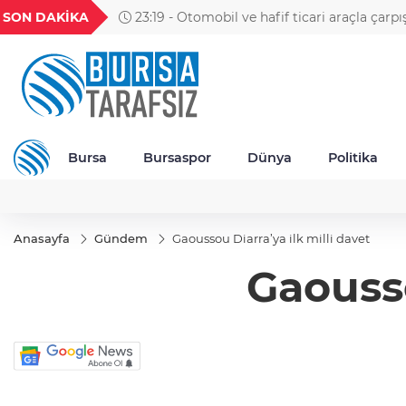
GEL
TND
BGN
VND
SON DAKİKA
23:19 - Otomobil ve hafif ticari araçla çarpı
23
18,2380
16,2329
27,9743
0,0018
motosikletin sürücüsü öldü; kaza anı kamera
Bursa
Bursaspor
Dünya
Politika
Anasayfa
Gündem
Gaoussou Diarra’ya ilk milli davet
Gaousso