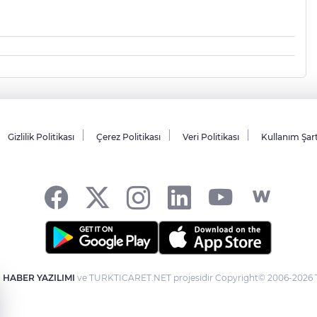
Gizlilik Politikası
Çerez Politikası
Veri Politikası
Kullanım Şar
-
HABER YAZILIMI
ve TURKTICARET.NET projesidir Copyright© 2006-2026 Tü