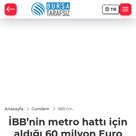
TR
Anasayfa
Gündem
İBB’nin
metro hattı
İBB’nin metro hattı için
için aldığı 60
milyon Euro
para kayıp:
aldığı 60 milyon Euro
Kaynak