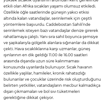
yüksek sıcaklık uyarısının ardından kent genelinde
etkili olan Afrika sıcakları yaşamı olumsuz etkiledi.
Özellikle öğle saatlerinde güneşin yakıcı etkisi
altında kalan vatandaşlar, serinlemek için çeşitli
yöntemlere başvurdu. Caddebostan Sahili’nde
serinlemek isteyen bazı vatandaşlar denize girerek
rahatlamaya çalıştı. Yanı sıra sahil boyunca şemsiye
ve şapkalarıyla gölgelik alanlara sığınanlar da dikkat
çekti. Hava sıcaklıklarına karşı uzmanlar, güneş
ışınlarının en dik geldiği 11.00 ile 16.00 saatleri
arasında dışarıda uzun süre kalınmaması
konusunda uyarılarda bulunuyor. Sıcak havanın
özellikle yaşlılar, hamileler, kronik rahatsızlığı
bulunanlar ve çocuklar üzerinde risk oluşturduğunu
belirten yetkililer, vatandaşların mecbur kalmadıkça
dışarı çıkmamaları ve bol sıvı tüketmeleri
gerektiğine dikkat çekiyor.