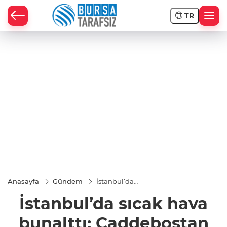
TR
Anasayfa
Gündem
İstanbul’da
sıcak hava
İstanbul’da sıcak hava
bunalttı:
Caddebostan
sahile akın
bunalttı: Caddebostan
ettiler