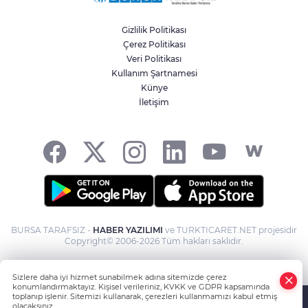
Gizlilik Politikası
Çerez Politikası
Veri Politikası
Kullanım Şartnamesi
Künye
İletişim
BURSA TARAFSIZ -
HABER YAZILIMI
ve TURKTICARET.NET projesidir
Copyright© 2006-2026 Tüm hakları saklıdır.
Sizlere daha iyi hizmet sunabilmek adına sitemizde çerez
konumlandırmaktayız. Kişisel verileriniz, KVKK ve GDPR kapsamında
toplanıp işlenir. Sitemizi kullanarak, çerezleri kullanmamızı kabul etmiş
olacaksınız.