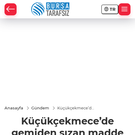
TR
Anasayfa
Gündem
Küçükçekmece’de
gemiden sızan
Küçükçekmece’de
madde endişeye
neden oldu
gemiden sızan madde