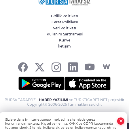
Gizlilik Politikası
Çerez Politikası
Veri Politikası
Kullanım Şartnamesi
Künye
İletişim
BURSA TARAFSIZ -
HABER YAZILIMI
ve TURKTICARET.NET projesidir
Copyright© 2006-2026 Tüm hakları saklıdır.
Sizlere daha iyi hizmet sunabilmek adına sitemizde çerez
konumlandırmaktayız. Kişisel verileriniz, KVKK ve GDPR kapsamında
toplanıp işlenir. Sitemizi kullanarak, çerezleri kullanmamızı kabul etmiş