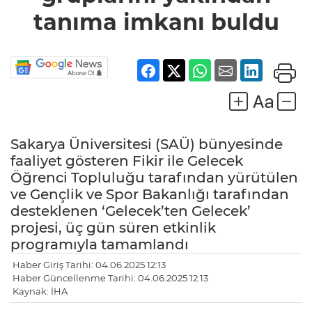
imkanı
tanıma imkanı buldu
buldu
Sakarya Üniversitesi (SAÜ) bünyesinde
faaliyet gösteren Fikir ile Gelecek
Öğrenci Topluluğu tarafından yürütülen
ve Gençlik ve Spor Bakanlığı tarafından
desteklenen ‘Gelecek’ten Gelecek’
projesi, üç gün süren etkinlik
programıyla tamamlandı
Haber Giriş Tarihi: 04.06.2025 12:13
Haber Güncellenme Tarihi: 04.06.2025 12:13
Kaynak: İHA