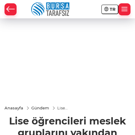
TR
Anasayfa
Gündem
Lise
öğrencileri
Lise öğrencileri meslek
meslek
gruplarını
yakından
gruplarını yakından
tanıma