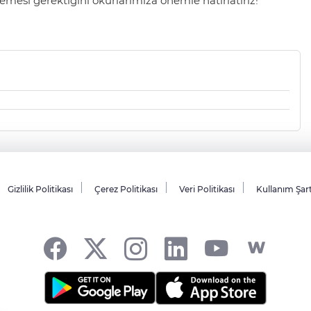
mesi gerektiğini okurlarımıza önemle hatırlatırız!
Gizlilik Politikası
Çerez Politikası
Veri Politikası
Kullanım Şar