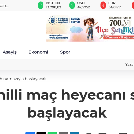
GAU/TRY
BIST 100
USD
EUR
şan
6.496,98
13.798,82
47,5752
54,8177
da
Asayiş
Ekonomi
Spor
Yaza
ah namazıyla başlayacak
milli maç heyecanı
başlayacak