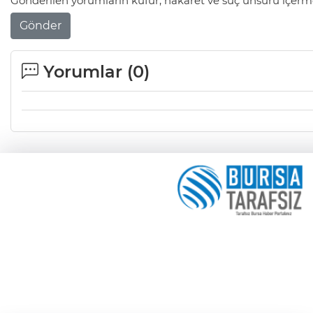
Gönderilen yorumların küfür, hakaret ve suç unsuru içerme
Gönder
Yorumlar (
0
)