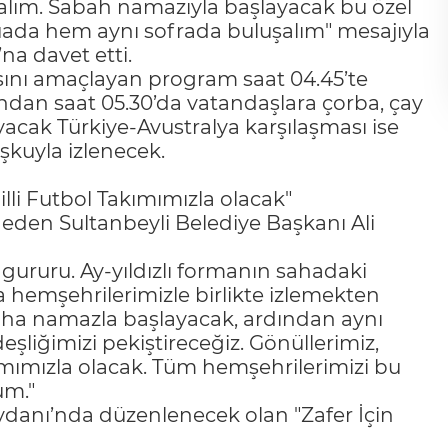
uralım. Sabah namazıyla başlayacak bu özel
uada hem aynı sofrada buluşalım" mesajıyla
na davet etti.
asını amaçlayan program saat 04.45’te
dan saat 05.30’da vatandaşlara çorba, çay
yacak Türkiye-Avustralya karşılaşması ise
kuyla izlenecek.
lli Futbol Takımımızla olacak"
eden Sultanbeyli Belediye Başkanı Ali
 gururu. Ay-yıldızlı formanın sahadaki
hemşehrilerimizle birlikte izlemekten
aha namazla başlayacak, ardından aynı
eşliğimizi pekiştireceğiz. Gönüllerimiz,
ımımızla olacak. Tüm hemşehrilerimizi bu
um."
ydanı’nda düzenlenecek olan "Zafer İçin