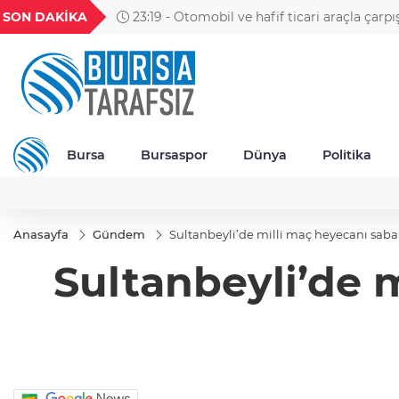
GEL
TND
BGN
VND
SON DAKİKA
23:19 - Otomobil ve hafif ticari araçla çarpı
7
18,1932
16,2262
28,0626
0,0018
motosikletin sürücüsü öldü; kaza anı kamera
Bursa
Bursaspor
Dünya
Politika
Anasayfa
Gündem
Sultanbeyli’de milli maç heyecanı sab
Sultanbeyli’de 