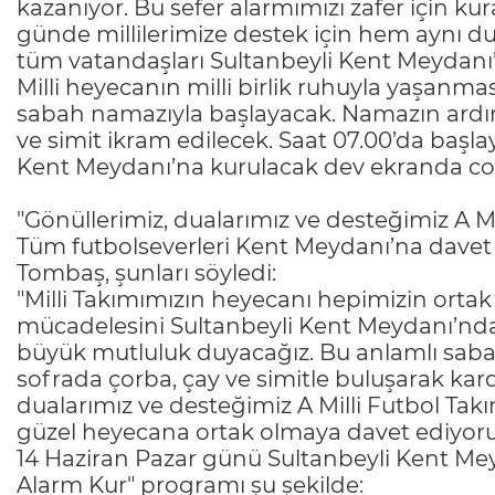
kazanıyor. Bu sefer alarmımızı zafer için k
günde millilerimize destek için hem aynı d
tüm vatandaşları Sultanbeyli Kent Meydanı’
Milli heyecanın milli birlik ruhuyla yaşanm
sabah namazıyla başlayacak. Namazın ardın
ve simit ikram edilecek. Saat 07.00’da başla
Kent Meydanı’na kurulacak dev ekranda coş
"Gönüllerimiz, dualarımız ve desteğimiz A Mi
Tüm futbolseverleri Kent Meydanı’na davet 
Tombaş, şunları söyledi:
"Milli Takımımızın heyecanı hepimizin ortak
mücadelesini Sultanbeyli Kent Meydanı’nda 
büyük mutluluk duyacağız. Bu anlamlı sab
sofrada çorba, çay ve simitle buluşarak kard
dualarımız ve desteğimiz A Milli Futbol Tak
güzel heyecana ortak olmaya davet ediyor
14 Haziran Pazar günü Sultanbeyli Kent Me
Alarm Kur" programı şu şekilde: