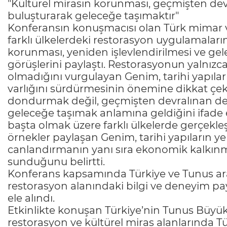
"Kültürel mirasın korunması, geçmişten de
buluşturarak geleceğe taşımaktır"
Konferansın konuşmacısı olan Türk mimar 
farklı ülkelerdeki restorasyon uygulamaları
korunması, yeniden işlevlendirilmesi ve gele
görüşlerini paylaştı. Restorasyonun yalnızca
olmadığını vurgulayan Genim, tarihi yapılar
varlığını sürdürmesinin önemine dikkat çek
dondurmak değil, geçmişten devralınan de
geleceğe taşımak anlamına geldiğini ifade et
başta olmak üzere farklı ülkelerde gerçekle
örnekler paylaşan Genim, tarihi yapıların ye
canlandırmanın yanı sıra ekonomik kalkınm
sunduğunu belirtti.
Konferans kapsamında Türkiye ve Tunus ara
restorasyon alanındaki bilgi ve deneyim payl
ele alındı.
Etkinlikte konuşan Türkiye’nin Tunus Büy
restorasyon ve kültürel miras alanlarında Tü