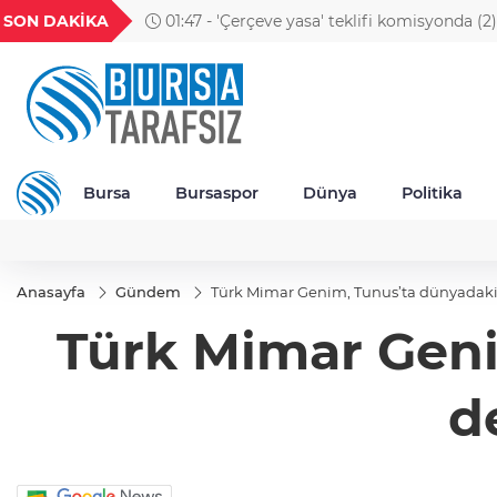
GEL
TND
BGN
VND
SON DAKİKA
01:47 - 'Çerçeve yasa' teklifi komisyonda (2)
49
18,2677
16,3788
27,9743
0,0018
Bursa
Bursaspor
Dünya
Politika
Anasayfa
Gündem
Türk Mimar Genim, Tunus’ta dünyadaki 
Türk Mimar Geni
d