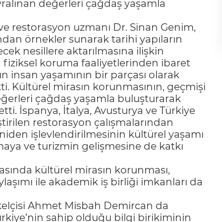
vralınan değerleri çağdaş yaşamla
ve restorasyon uzmanı Dr. Sinan Genim,
ndan örnekler sunarak tarihi yapıların
cek nesillere aktarılmasına ilişkin
 fiziksel koruma faaliyetlerinden ibaret
ın insan yaşamının bir parçası olarak
ti. Kültürel mirasın korunmasının, geçmişi
ğerleri çağdaş yaşamla buluşturarak
ti. İspanya, İtalya, Avusturya ve Türkiye
ştirilen restorasyon çalışmalarından
niden işlevlendirilmesinin kültürel yaşamı
aya ve turizmin gelişmesine de katkı
sında kültürel mirasın korunması,
aşımı ile akademik iş birliği imkanları da
ükelçisi Ahmet Misbah Demircan da
rkiye’nin sahip olduğu bilgi birikiminin