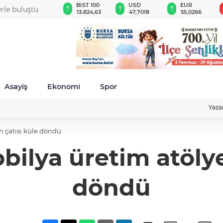
GAU/TRY
BIST 100
USD
EUR
erle buluştu
6.634,42
13.824,63
47,7018
55,0266
Asayiş
Ekonomi
Spor
Yaza
n çatısı küle döndü
ilya üretim atölyes
döndü