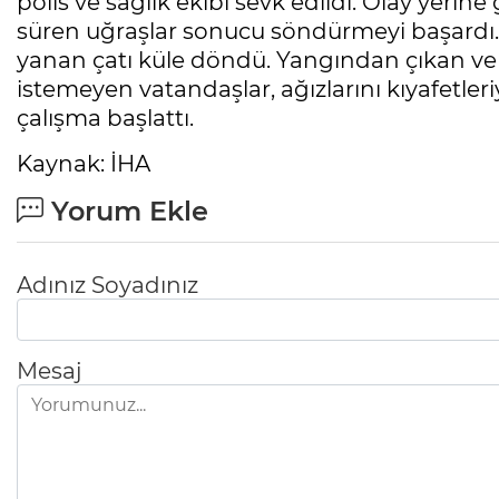
polis ve sağlık ekibi sevk edildi. Olay yerine 
süren uğraşlar sonucu söndürmeyi başardı
yanan çatı küle döndü. Yangından çıkan v
istemeyen vatandaşlar, ağızlarını kıyafetleriyle
çalışma başlattı.
Kaynak: İHA
Yorum Ekle
Adınız Soyadınız
Mesaj