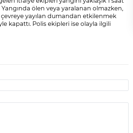
gelen itfaiye ekipleri yangını yaklaşık 1 saat
. Yangında ölen veya yaralanan olmazken,
e çevreye yayılan dumandan etkilenmek
 kapattı. Polis ekipleri ise olayla ilgili