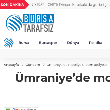
GEL
TND
BGN
VND
SON DAKİKA
13:52 - CHP'li Dinçer, Kapıkule'de gurbetçil
54
18,2416
16,2417
27,9743
0,0018
Bursa
Bursaspor
Dünya
Politika
Anasayfa
Gündem
Ümraniye’de mobilya üretim atölyesini
Ümraniye’de mob